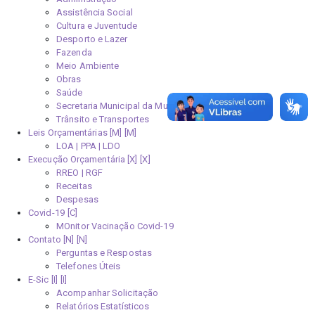
Assistência Social
Cultura e Juventude
Desporto e Lazer
Fazenda
Meio Ambiente
Obras
Saúde
Secretaria Municipal da Mulher
Trânsito e Transportes
Leis Orçamentárias [M]
LOA | PPA | LDO
Execução Orçamentária [X]
RREO | RGF
Receitas
Despesas
Covid-19
MOnitor Vacinação Covid-19
Contato [N]
Perguntas e Respostas
Telefones Úteis
E-Sic [I]
Acompanhar Solicitação
Relatórios Estatísticos