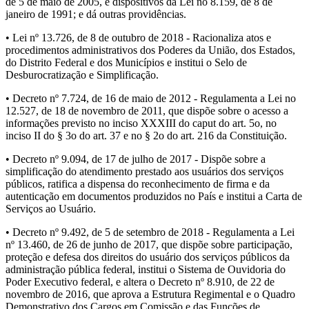
de 5 de maio de 2005, e dispositivos da Lei no 8.159, de 8 de
janeiro de 1991; e dá outras providências.
• Lei nº 13.726, de 8 de outubro de 2018 - Racionaliza atos e
procedimentos administrativos dos Poderes da União, dos Estados,
do Distrito Federal e dos Municípios e institui o Selo de
Desburocratização e Simplificação.
• Decreto nº 7.724, de 16 de maio de 2012 - Regulamenta a Lei no
12.527, de 18 de novembro de 2011, que dispõe sobre o acesso a
informações previsto no inciso XXXIII do caput do art. 5o, no
inciso II do § 3o do art. 37 e no § 2o do art. 216 da Constituição.
• Decreto nº 9.094, de 17 de julho de 2017 - Dispõe sobre a
simplificação do atendimento prestado aos usuários dos serviços
públicos, ratifica a dispensa do reconhecimento de firma e da
autenticação em documentos produzidos no País e institui a Carta de
Serviços ao Usuário.
• Decreto nº 9.492, de 5 de setembro de 2018 - Regulamenta a Lei
nº 13.460, de 26 de junho de 2017, que dispõe sobre participação,
proteção e defesa dos direitos do usuário dos serviços públicos da
administração pública federal, institui o Sistema de Ouvidoria do
Poder Executivo federal, e altera o Decreto nº 8.910, de 22 de
novembro de 2016, que aprova a Estrutura Regimental e o Quadro
Demonstrativo dos Cargos em Comissão e das Funções de