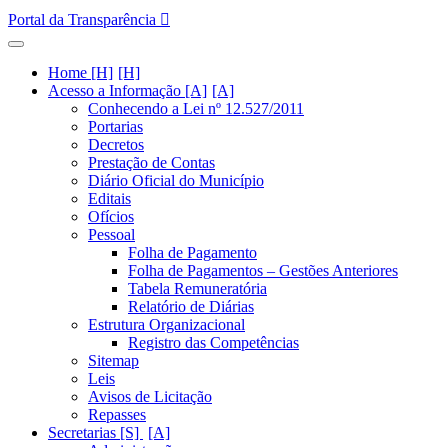
Portal da Transparência
Home [H]
Acesso a Informação [A]
Conhecendo a Lei nº 12.527/2011
Portarias
Decretos
Prestação de Contas
Diário Oficial do Município
Editais
Ofícios
Pessoal
Folha de Pagamento
Folha de Pagamentos – Gestões Anteriores
Tabela Remuneratória
Relatório de Diárias
Estrutura Organizacional
Registro das Competências
Sitemap
Leis
Avisos de Licitação
Repasses
Secretarias [S]