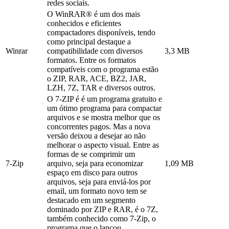
redes sociais.
O WinRAR® é um dos mais
conhecidos e eficientes
compactadores disponíveis, tendo
como principal destaque a
Winrar
compatibilidade com diversos
3,3 MB
formatos. Entre os formatos
compatíveis com o programa estão
o ZIP, RAR, ACE, BZ2, JAR,
LZH, 7Z, TAR e diversos outros.
O 7-ZIP é é um programa gratuito e
um ótimo programa para compactar
arquivos e se mostra melhor que os
concorrentes pagos. Mas a nova
versão deixou a desejar ao não
melhorar o aspecto visual. Entre as
formas de se comprimir um
7-Zip
arquivo, seja para economizar
1,09 MB
espaço em disco para outros
arquivos, seja para enviá-los por
email, um formato novo tem se
destacado em um segmento
dominado por ZIP e RAR, é o 7Z,
também conhecido como 7-Zip, o
programa que o lançou.