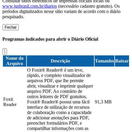
Consultar sítios eletrônicos de imprensas oficiais locais ou
www.jusbrasil.com.br/diarios
(necessário cadastro gratuito). Os
períodos digitalizados nesse sítio variam de acordo com o diário
pesquisado.
Fechar
Programas indicados para abrir o Diário Oficial
Nome do
Descrição
Tamanho
Baixar
Arquivo
O Foxit® Reader® é um leve,
rápido, e completo visualizador de
arquivos PDF, que lhe permite
abrir, visualizar e imprimir qualquer
arquivo PDF. Ao contrário de
outros leitores de PDF gratuitos,
Foxit
Foxit® Reader® possui uma fácil
91,3 MB
Reader
interface de utilização de recursos
de colaboração como a capacidade
de adicionar anotações para PDF,
preencher formulários PDF, e
compartilhar informações com as