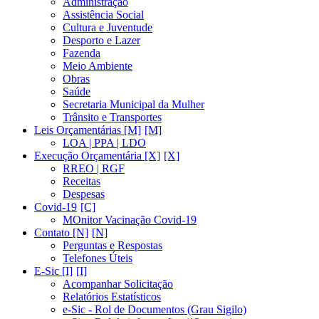
Administração
Assistência Social
Cultura e Juventude
Desporto e Lazer
Fazenda
Meio Ambiente
Obras
Saúde
Secretaria Municipal da Mulher
Trânsito e Transportes
Leis Orçamentárias [M]
LOA | PPA | LDO
Execução Orçamentária [X]
RREO | RGF
Receitas
Despesas
Covid-19
MOnitor Vacinação Covid-19
Contato [N]
Perguntas e Respostas
Telefones Úteis
E-Sic [I]
Acompanhar Solicitação
Relatórios Estatísticos
e-Sic - Rol de Documentos (Grau Sigilo)