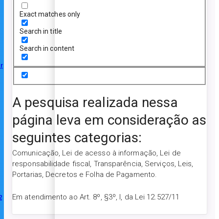
Exact matches only
Search in title
Search in content
r
A pesquisa realizada nessa
página leva em consideração as
seguintes categorias:
Comunicação, Lei de acesso à informação, Lei de
responsabilidade fiscal, Transparência, Serviços, Leis,
Portarias, Decretos e Folha de Pagamento.
Em atendimento ao Art. 8º, §3º, I, da Lei 12.527/11
2