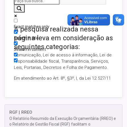
Exact matches only
A pesquisa realizada nessa
página leva em consideração as
Search in title
seguintes categorias:
Search in content
Comunicação, Lei de acesso à informação, Lei de
responsabilidade fiscal, Transparência, Serviços,
Leis, Portarias, Decretos e Folha de Pagamento.
Em atendimento ao Art. 8º, §3º, I, da Lei 12.527/11
RGF | RREO
O Relatório Resumido da Execução Orçamentária (RREO) e
o Relatório de Gestão Fiscal (RGF) facilitam o