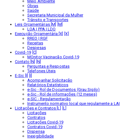
Meio Ambiente
Obras
Saúde
Secretaria Municipal da Mulher
Trânsito e Transportes
Leis Orçamentárias [M]
LOA | PPA | LDO
Execução Orçamentária [X]
RREO | RGF
Receitas
Despesas
Covid-19
MOnitor Vacinação Covid-19
Contato [N]
Perguntas e Respostas
Telefones Úteis
E-Sic [I]
Acompanhar Solicitação
Relatórios Estatísticos
e-Sic - Rol de Documentos (Grau Sigilo)
e-Sic - Rol de informações (12 meses)
e-SIC - Regulamentação
Instrumento normativo local que regulamente a LAI
Licitações e Contratos [L]
Licitações
Contratos
Licitações Covid-19
Contratos Covid-19
Dispensa
Inexigibilidade