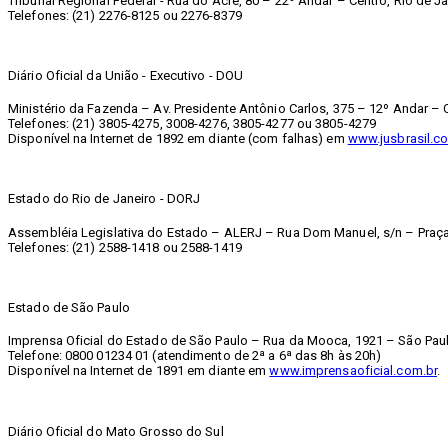
Tribunal Regional Federal - Rua do Acre, 80 – 22º Andar – Centro, Rio de Ja
Telefones: (21) 2276-8125 ou 2276-8379
Diário Oficial da União - Executivo - DOU
Ministério da Fazenda – Av. Presidente Antônio Carlos, 375 – 12º Andar – C
Telefones: (21) 3805-4275, 3008-4276, 3805-4277 ou 3805-4279
Disponível na Internet de 1892 em diante (com falhas) em
www.jusbrasil.co
Estado do Rio de Janeiro - DORJ
Assembléia Legislativa do Estado – ALERJ – Rua Dom Manuel, s/n – Praça 
Telefones: (21) 2588-1418 ou 2588-1419
Estado de São Paulo
Imprensa Oficial do Estado de São Paulo – Rua da Mooca, 1921 – São Paul
Telefone: 0800 01234 01 (atendimento de 2ª a 6ª das 8h às 20h)
Disponível na Internet de 1891 em diante em
www.imprensaoficial.com.br
.
Diário Oficial do Mato Grosso do Sul