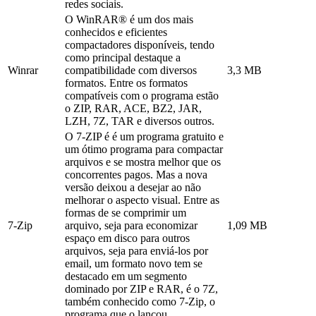
redes sociais.
O WinRAR® é um dos mais
conhecidos e eficientes
compactadores disponíveis, tendo
como principal destaque a
Winrar
compatibilidade com diversos
3,3 MB
formatos. Entre os formatos
compatíveis com o programa estão
o ZIP, RAR, ACE, BZ2, JAR,
LZH, 7Z, TAR e diversos outros.
O 7-ZIP é é um programa gratuito e
um ótimo programa para compactar
arquivos e se mostra melhor que os
concorrentes pagos. Mas a nova
versão deixou a desejar ao não
melhorar o aspecto visual. Entre as
formas de se comprimir um
7-Zip
arquivo, seja para economizar
1,09 MB
espaço em disco para outros
arquivos, seja para enviá-los por
email, um formato novo tem se
destacado em um segmento
dominado por ZIP e RAR, é o 7Z,
também conhecido como 7-Zip, o
programa que o lançou.