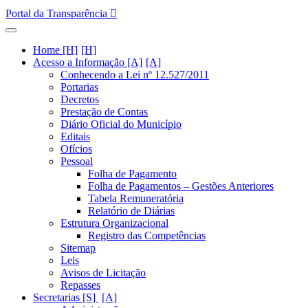
Portal da Transparência
Home [H]
Acesso a Informação [A]
Conhecendo a Lei nº 12.527/2011
Portarias
Decretos
Prestação de Contas
Diário Oficial do Município
Editais
Ofícios
Pessoal
Folha de Pagamento
Folha de Pagamentos – Gestões Anteriores
Tabela Remuneratória
Relatório de Diárias
Estrutura Organizacional
Registro das Competências
Sitemap
Leis
Avisos de Licitação
Repasses
Secretarias [S]