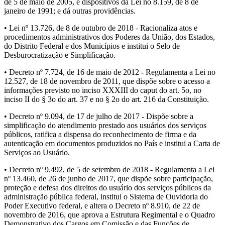
de 5 de maio de 2005, e dispositivos da Lei no 8.159, de 8 de
janeiro de 1991; e dá outras providências.
• Lei nº 13.726, de 8 de outubro de 2018 - Racionaliza atos e
procedimentos administrativos dos Poderes da União, dos Estados,
do Distrito Federal e dos Municípios e institui o Selo de
Desburocratização e Simplificação.
• Decreto nº 7.724, de 16 de maio de 2012 - Regulamenta a Lei no
12.527, de 18 de novembro de 2011, que dispõe sobre o acesso a
informações previsto no inciso XXXIII do caput do art. 5o, no
inciso II do § 3o do art. 37 e no § 2o do art. 216 da Constituição.
• Decreto nº 9.094, de 17 de julho de 2017 - Dispõe sobre a
simplificação do atendimento prestado aos usuários dos serviços
públicos, ratifica a dispensa do reconhecimento de firma e da
autenticação em documentos produzidos no País e institui a Carta de
Serviços ao Usuário.
• Decreto nº 9.492, de 5 de setembro de 2018 - Regulamenta a Lei
nº 13.460, de 26 de junho de 2017, que dispõe sobre participação,
proteção e defesa dos direitos do usuário dos serviços públicos da
administração pública federal, institui o Sistema de Ouvidoria do
Poder Executivo federal, e altera o Decreto nº 8.910, de 22 de
novembro de 2016, que aprova a Estrutura Regimental e o Quadro
Demonstrativo dos Cargos em Comissão e das Funções de