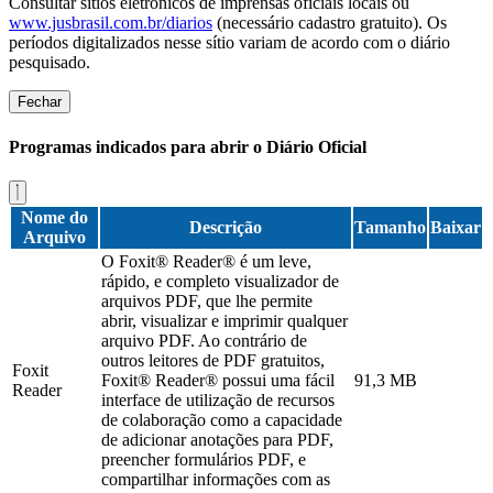
Consultar sítios eletrônicos de imprensas oficiais locais ou
www.jusbrasil.com.br/diarios
(necessário cadastro gratuito). Os
períodos digitalizados nesse sítio variam de acordo com o diário
pesquisado.
Fechar
Programas indicados para abrir o Diário Oficial
Nome do
Descrição
Tamanho
Baixar
Arquivo
O Foxit® Reader® é um leve,
rápido, e completo visualizador de
arquivos PDF, que lhe permite
abrir, visualizar e imprimir qualquer
arquivo PDF. Ao contrário de
outros leitores de PDF gratuitos,
Foxit
Foxit® Reader® possui uma fácil
91,3 MB
Reader
interface de utilização de recursos
de colaboração como a capacidade
de adicionar anotações para PDF,
preencher formulários PDF, e
compartilhar informações com as