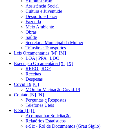
Administração
Assistência Social
Cultura e Juventude
Desporto e Lazer
Fazenda
Meio Ambiente
Obras
Saúde
Secretaria Municipal da Mulher
Trânsito e Transportes
Leis Orçamentárias [M]
LOA | PPA | LDO
Execução Orçamentária [X]
RREO | RGF
Receitas
Despesas
Covid-19
MOnitor Vacinação Covid-19
Contato [N]
Perguntas e Respostas
Telefones Úteis
E-Sic [I]
Acompanhar Solicitação
Relatórios Estatísticos
e-Sic - Rol de Documentos (Grau Sigilo)