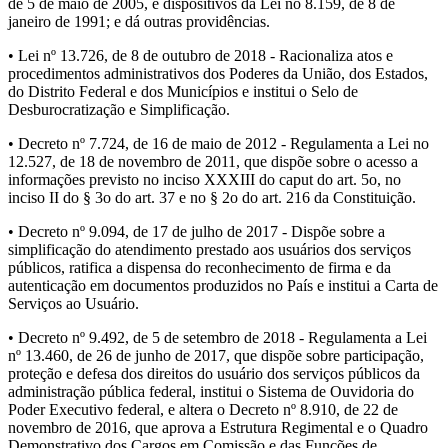
de 5 de maio de 2005, e dispositivos da Lei no 8.159, de 8 de
janeiro de 1991; e dá outras providências.
• Lei nº 13.726, de 8 de outubro de 2018 - Racionaliza atos e
procedimentos administrativos dos Poderes da União, dos Estados,
do Distrito Federal e dos Municípios e institui o Selo de
Desburocratização e Simplificação.
• Decreto nº 7.724, de 16 de maio de 2012 - Regulamenta a Lei no
12.527, de 18 de novembro de 2011, que dispõe sobre o acesso a
informações previsto no inciso XXXIII do caput do art. 5o, no
inciso II do § 3o do art. 37 e no § 2o do art. 216 da Constituição.
• Decreto nº 9.094, de 17 de julho de 2017 - Dispõe sobre a
simplificação do atendimento prestado aos usuários dos serviços
públicos, ratifica a dispensa do reconhecimento de firma e da
autenticação em documentos produzidos no País e institui a Carta de
Serviços ao Usuário.
• Decreto nº 9.492, de 5 de setembro de 2018 - Regulamenta a Lei
nº 13.460, de 26 de junho de 2017, que dispõe sobre participação,
proteção e defesa dos direitos do usuário dos serviços públicos da
administração pública federal, institui o Sistema de Ouvidoria do
Poder Executivo federal, e altera o Decreto nº 8.910, de 22 de
novembro de 2016, que aprova a Estrutura Regimental e o Quadro
Demonstrativo dos Cargos em Comissão e das Funções de