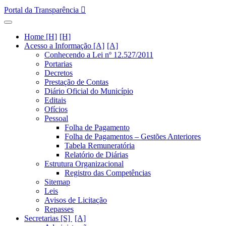
Portal da Transparência
Home [H]
Acesso a Informação [A]
Conhecendo a Lei nº 12.527/2011
Portarias
Decretos
Prestação de Contas
Diário Oficial do Município
Editais
Ofícios
Pessoal
Folha de Pagamento
Folha de Pagamentos – Gestões Anteriores
Tabela Remuneratória
Relatório de Diárias
Estrutura Organizacional
Registro das Competências
Sitemap
Leis
Avisos de Licitação
Repasses
Secretarias [S]