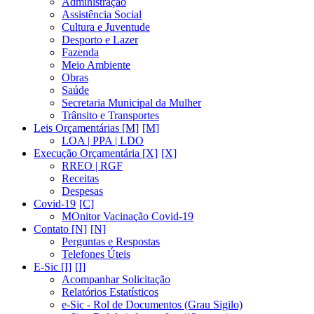
Administração
Assistência Social
Cultura e Juventude
Desporto e Lazer
Fazenda
Meio Ambiente
Obras
Saúde
Secretaria Municipal da Mulher
Trânsito e Transportes
Leis Orçamentárias [M]
LOA | PPA | LDO
Execução Orçamentária [X]
RREO | RGF
Receitas
Despesas
Covid-19
MOnitor Vacinação Covid-19
Contato [N]
Perguntas e Respostas
Telefones Úteis
E-Sic [I]
Acompanhar Solicitação
Relatórios Estatísticos
e-Sic - Rol de Documentos (Grau Sigilo)