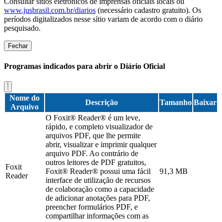
Consultar sítios eletrônicos de imprensas oficiais locais ou
www.jusbrasil.com.br/diarios
(necessário cadastro gratuito). Os
períodos digitalizados nesse sítio variam de acordo com o diário
pesquisado.
Fechar
Programas indicados para abrir o Diário Oficial
Nome do
Descrição
Tamanho
Baixar
Arquivo
O Foxit® Reader® é um leve,
rápido, e completo visualizador de
arquivos PDF, que lhe permite
abrir, visualizar e imprimir qualquer
arquivo PDF. Ao contrário de
outros leitores de PDF gratuitos,
Foxit
Foxit® Reader® possui uma fácil
91,3 MB
Reader
interface de utilização de recursos
de colaboração como a capacidade
de adicionar anotações para PDF,
preencher formulários PDF, e
compartilhar informações com as