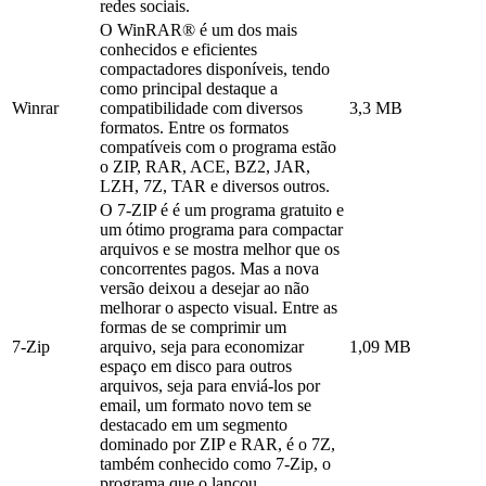
redes sociais.
O WinRAR® é um dos mais
conhecidos e eficientes
compactadores disponíveis, tendo
como principal destaque a
Winrar
compatibilidade com diversos
3,3 MB
formatos. Entre os formatos
compatíveis com o programa estão
o ZIP, RAR, ACE, BZ2, JAR,
LZH, 7Z, TAR e diversos outros.
O 7-ZIP é é um programa gratuito e
um ótimo programa para compactar
arquivos e se mostra melhor que os
concorrentes pagos. Mas a nova
versão deixou a desejar ao não
melhorar o aspecto visual. Entre as
formas de se comprimir um
7-Zip
arquivo, seja para economizar
1,09 MB
espaço em disco para outros
arquivos, seja para enviá-los por
email, um formato novo tem se
destacado em um segmento
dominado por ZIP e RAR, é o 7Z,
também conhecido como 7-Zip, o
programa que o lançou.