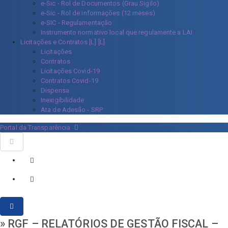
e-Sic - Rol de Documentos (Grau Sigilo)
e-Sic - Rol de informações (12 meses)
e-SIC - Regulamentação
Instrumento normativo local que regulamente a LAI
Licitações e Contratos [L]
Licitações
Contratos
Licitações Covid-19
Contratos Covid-19
Dispensa
Inexigibilidade
Ata de Adesão - SRP
Portal da Transparência
» RGF – RELATÓRIOS DE GESTÃO FISCAL –