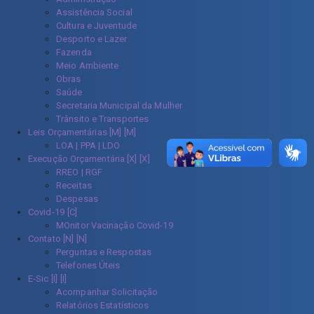
Assistência Social
Cultura e Juventude
Desporto e Lazer
Fazenda
Meio Ambiente
Obras
Saúde
Secretaria Municipal da Mulher
Trânsito e Transportes
Leis Orçamentárias [M]
LOA | PPA | LDO
Execução Orçamentária [X]
RREO | RGF
Receitas
Despesas
Covid-19
MOnitor Vacinação Covid-19
Contato [N]
Perguntas e Respostas
Telefones Úteis
E-Sic [I]
Acompanhar Solicitação
Relatórios Estatísticos