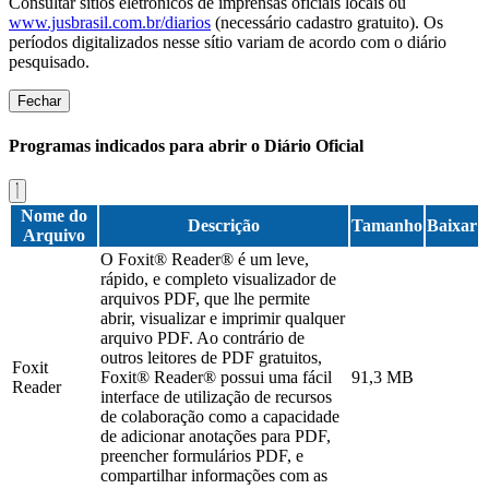
Consultar sítios eletrônicos de imprensas oficiais locais ou
www.jusbrasil.com.br/diarios
(necessário cadastro gratuito). Os
períodos digitalizados nesse sítio variam de acordo com o diário
pesquisado.
Fechar
Programas indicados para abrir o Diário Oficial
Nome do
Descrição
Tamanho
Baixar
Arquivo
O Foxit® Reader® é um leve,
rápido, e completo visualizador de
arquivos PDF, que lhe permite
abrir, visualizar e imprimir qualquer
arquivo PDF. Ao contrário de
outros leitores de PDF gratuitos,
Foxit
Foxit® Reader® possui uma fácil
91,3 MB
Reader
interface de utilização de recursos
de colaboração como a capacidade
de adicionar anotações para PDF,
preencher formulários PDF, e
compartilhar informações com as