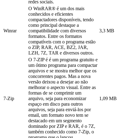
redes sociais.
O WinRAR® é um dos mais
conhecidos e eficientes
compactadores disponíveis, tendo
como principal destaque a
Winrar
compatibilidade com diversos
3,3 MB
formatos. Entre os formatos
compatíveis com o programa estão
o ZIP, RAR, ACE, BZ2, JAR,
LZH, 7Z, TAR e diversos outros.
O 7-ZIP é é um programa gratuito e
um ótimo programa para compactar
arquivos e se mostra melhor que os
concorrentes pagos. Mas a nova
versão deixou a desejar ao não
melhorar o aspecto visual. Entre as
formas de se comprimir um
7-Zip
arquivo, seja para economizar
1,09 MB
espaço em disco para outros
arquivos, seja para enviá-los por
email, um formato novo tem se
destacado em um segmento
dominado por ZIP e RAR, é o 7Z,
também conhecido como 7-Zip, o
programa que o lançou.