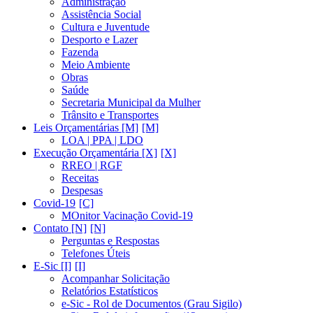
Administração
Assistência Social
Cultura e Juventude
Desporto e Lazer
Fazenda
Meio Ambiente
Obras
Saúde
Secretaria Municipal da Mulher
Trânsito e Transportes
Leis Orçamentárias [M]
LOA | PPA | LDO
Execução Orçamentária [X]
RREO | RGF
Receitas
Despesas
Covid-19
MOnitor Vacinação Covid-19
Contato [N]
Perguntas e Respostas
Telefones Úteis
E-Sic [I]
Acompanhar Solicitação
Relatórios Estatísticos
e-Sic - Rol de Documentos (Grau Sigilo)