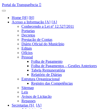
Portal da Transparência
Home [H]
Acesso a Informação [A]
Conhecendo a Lei nº 12.527/2011
Portarias
Decretos
Prestação de Contas
Diário Oficial do Município
Editais
Ofícios
Pessoal
Folha de Pagamento
Folha de Pagamentos – Gestões Anteriores
Tabela Remuneratória
Relatório de Diárias
Estrutura Organizacional
Registro das Competências
Sitemap
Leis
Avisos de Licitação
Repasses
Secretarias [S]