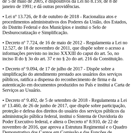
de 5 de maio de 2005, e dispositivos da Lei no 8.159, de 8 de
janeiro de 1991; e dá outras providências.
• Lei nº 13.726, de 8 de outubro de 2018 - Racionaliza atos e
procedimentos administrativos dos Poderes da União, dos Estados,
do Distrito Federal e dos Municípios e institui o Selo de
Desburocratização e Simplificação.
• Decreto nº 7.724, de 16 de maio de 2012 - Regulamenta a Lei no
12.527, de 18 de novembro de 2011, que dispõe sobre o acesso a
informações previsto no inciso XXXIII do caput do art. 5o, no
inciso II do § 3o do art. 37 e no § 2o do art. 216 da Constituição.
• Decreto nº 9.094, de 17 de julho de 2017 - Dispõe sobre a
simplificação do atendimento prestado aos usuários dos serviços
públicos, ratifica a dispensa do reconhecimento de firma e da
autenticação em documentos produzidos no País e institui a Carta de
Serviços ao Usuário.
• Decreto nº 9.492, de 5 de setembro de 2018 - Regulamenta a Lei
nº 13.460, de 26 de junho de 2017, que dispõe sobre participação,
proteção e defesa dos direitos do usuário dos serviços públicos da
administração pública federal, institui o Sistema de Ouvidoria do
Poder Executivo federal, e altera o Decreto nº 8.910, de 22 de
novembro de 2016, que aprova a Estrutura Regimental e o Quadro
Demonstrativo dos Cargos em Comissão e das Funções de