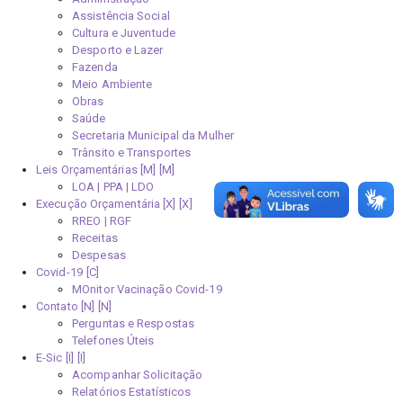
Assistência Social
Cultura e Juventude
Desporto e Lazer
Fazenda
Meio Ambiente
Obras
Saúde
Secretaria Municipal da Mulher
Trânsito e Transportes
Leis Orçamentárias [M]
LOA | PPA | LDO
Execução Orçamentária [X]
RREO | RGF
Receitas
Despesas
Covid-19
MOnitor Vacinação Covid-19
Contato [N]
Perguntas e Respostas
Telefones Úteis
E-Sic [I]
Acompanhar Solicitação
Relatórios Estatísticos