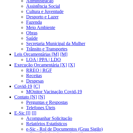
Administração
Assistência Social
Cultura e Juventude
Desporto e Lazer
Fazenda
Meio Ambiente
Obras
Saúde
Secretaria Municipal da Mulher
Trânsito e Transportes
Leis Orçamentárias [M]
LOA | PPA | LDO
Execução Orçamentária [X]
RREO | RGF
Receitas
Despesas
Covid-19
MOnitor Vacinação Covid-19
Contato [N]
Perguntas e Respostas
Telefones Úteis
E-Sic [I]
Acompanhar Solicitação
Relatórios Estatísticos
e-Sic - Rol de Documentos (Grau Sigilo)