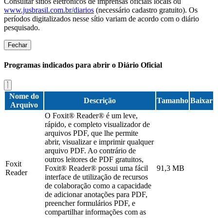
Consultar sítios eletrônicos de imprensas oficiais locais ou
www.jusbrasil.com.br/diarios
(necessário cadastro gratuito). Os
períodos digitalizados nesse sítio variam de acordo com o diário
pesquisado.
Fechar
Programas indicados para abrir o Diário Oficial
Nome do
Descrição
Tamanho
Baixar
Arquivo
O Foxit® Reader® é um leve,
rápido, e completo visualizador de
arquivos PDF, que lhe permite
abrir, visualizar e imprimir qualquer
arquivo PDF. Ao contrário de
outros leitores de PDF gratuitos,
Foxit
Foxit® Reader® possui uma fácil
91,3 MB
Reader
interface de utilização de recursos
de colaboração como a capacidade
de adicionar anotações para PDF,
preencher formulários PDF, e
compartilhar informações com as