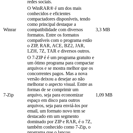
redes sociais.
O WinRAR® é um dos mais
conhecidos e eficientes
compactadores disponíveis, tendo
como principal destaque a
Winrar
compatibilidade com diversos
3,3 MB
formatos. Entre os formatos
compatíveis com o programa estão
o ZIP, RAR, ACE, BZ2, JAR,
LZH, 7Z, TAR e diversos outros.
O 7-ZIP é é um programa gratuito e
um ótimo programa para compactar
arquivos e se mostra melhor que os
concorrentes pagos. Mas a nova
versão deixou a desejar ao não
melhorar o aspecto visual. Entre as
formas de se comprimir um
7-Zip
arquivo, seja para economizar
1,09 MB
espaço em disco para outros
arquivos, seja para enviá-los por
email, um formato novo tem se
destacado em um segmento
dominado por ZIP e RAR, é o 7Z,
também conhecido como 7-Zip, o
programa que o lançou.