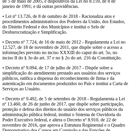
de 5 de maio de 2005, e dispositivos da Lei no 8.159, de 8 de
janeiro de 1991; e dá outras providências.
• Lei nº 13.726, de 8 de outubro de 2018 - Racionaliza atos e
procedimentos administrativos dos Poderes da União, dos Estados,
do Distrito Federal e dos Municípios e institui o Selo de
Desburocratização e Simplificação.
• Decreto nº 7.724, de 16 de maio de 2012 - Regulamenta a Lei no
12.527, de 18 de novembro de 2011, que dispõe sobre o acesso a
informações previsto no inciso XXXIII do caput do art. 5o, no
inciso II do § 3o do art. 37 e no § 2o do art. 216 da Constituição.
• Decreto nº 9.094, de 17 de julho de 2017 - Dispõe sobre a
simplificação do atendimento prestado aos usuários dos serviços
públicos, ratifica a dispensa do reconhecimento de firma e da
autenticação em documentos produzidos no País e institui a Carta de
Serviços ao Usuário.
• Decreto nº 9.492, de 5 de setembro de 2018 - Regulamenta a Lei
nº 13.460, de 26 de junho de 2017, que dispõe sobre participação,
proteção e defesa dos direitos do usuário dos serviços públicos da
administração pública federal, institui o Sistema de Ouvidoria do
Poder Executivo federal, e altera o Decreto nº 8.910, de 22 de
novembro de 2016, que aprova a Estrutura Regimental e o Quadro
Demonstrativo dos Cargos em Comissão e das Funções de