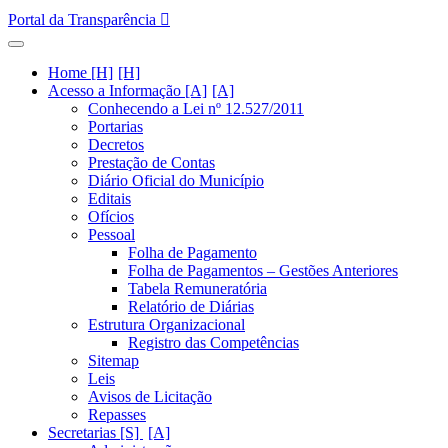
Portal da Transparência
Home [H]
Acesso a Informação [A]
Conhecendo a Lei nº 12.527/2011
Portarias
Decretos
Prestação de Contas
Diário Oficial do Município
Editais
Ofícios
Pessoal
Folha de Pagamento
Folha de Pagamentos – Gestões Anteriores
Tabela Remuneratória
Relatório de Diárias
Estrutura Organizacional
Registro das Competências
Sitemap
Leis
Avisos de Licitação
Repasses
Secretarias [S]