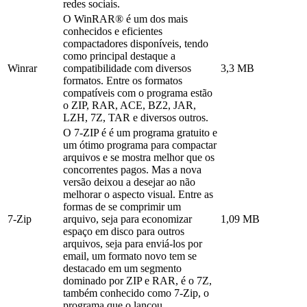
redes sociais.
O WinRAR® é um dos mais
conhecidos e eficientes
compactadores disponíveis, tendo
como principal destaque a
Winrar
compatibilidade com diversos
3,3 MB
formatos. Entre os formatos
compatíveis com o programa estão
o ZIP, RAR, ACE, BZ2, JAR,
LZH, 7Z, TAR e diversos outros.
O 7-ZIP é é um programa gratuito e
um ótimo programa para compactar
arquivos e se mostra melhor que os
concorrentes pagos. Mas a nova
versão deixou a desejar ao não
melhorar o aspecto visual. Entre as
formas de se comprimir um
7-Zip
arquivo, seja para economizar
1,09 MB
espaço em disco para outros
arquivos, seja para enviá-los por
email, um formato novo tem se
destacado em um segmento
dominado por ZIP e RAR, é o 7Z,
também conhecido como 7-Zip, o
programa que o lançou.