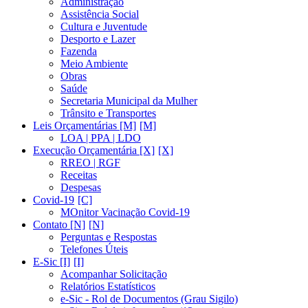
Administração
Assistência Social
Cultura e Juventude
Desporto e Lazer
Fazenda
Meio Ambiente
Obras
Saúde
Secretaria Municipal da Mulher
Trânsito e Transportes
Leis Orçamentárias [M]
LOA | PPA | LDO
Execução Orçamentária [X]
RREO | RGF
Receitas
Despesas
Covid-19
MOnitor Vacinação Covid-19
Contato [N]
Perguntas e Respostas
Telefones Úteis
E-Sic [I]
Acompanhar Solicitação
Relatórios Estatísticos
e-Sic - Rol de Documentos (Grau Sigilo)