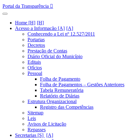
Portal da Transparência
Home [H]
Acesso a Informação [A]
Conhecendo a Lei nº 12.527/2011
Portarias
Decretos
Prestação de Contas
Diário Oficial do Município
Editais
Ofícios
Pessoal
Folha de Pagamento
Folha de Pagamentos – Gestões Anteriores
Tabela Remuneratória
Relatório de Diárias
Estrutura Organizacional
Registro das Competências
Sitemap
Leis
Avisos de Licitação
Repasses
Secretarias [S]