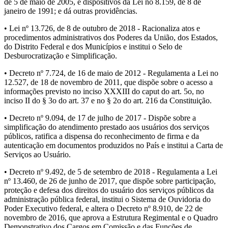
de 5 de maio de 2005, e dispositivos da Lei no 8.159, de 8 de
janeiro de 1991; e dá outras providências.
• Lei nº 13.726, de 8 de outubro de 2018 - Racionaliza atos e
procedimentos administrativos dos Poderes da União, dos Estados,
do Distrito Federal e dos Municípios e institui o Selo de
Desburocratização e Simplificação.
• Decreto nº 7.724, de 16 de maio de 2012 - Regulamenta a Lei no
12.527, de 18 de novembro de 2011, que dispõe sobre o acesso a
informações previsto no inciso XXXIII do caput do art. 5o, no
inciso II do § 3o do art. 37 e no § 2o do art. 216 da Constituição.
• Decreto nº 9.094, de 17 de julho de 2017 - Dispõe sobre a
simplificação do atendimento prestado aos usuários dos serviços
públicos, ratifica a dispensa do reconhecimento de firma e da
autenticação em documentos produzidos no País e institui a Carta de
Serviços ao Usuário.
• Decreto nº 9.492, de 5 de setembro de 2018 - Regulamenta a Lei
nº 13.460, de 26 de junho de 2017, que dispõe sobre participação,
proteção e defesa dos direitos do usuário dos serviços públicos da
administração pública federal, institui o Sistema de Ouvidoria do
Poder Executivo federal, e altera o Decreto nº 8.910, de 22 de
novembro de 2016, que aprova a Estrutura Regimental e o Quadro
Demonstrativo dos Cargos em Comissão e das Funções de