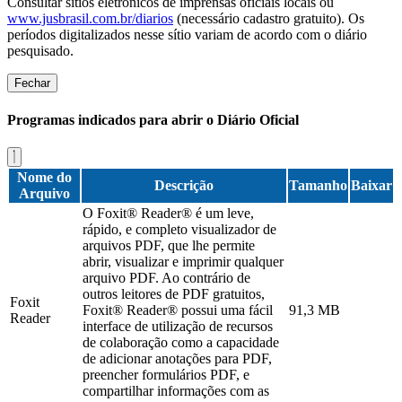
Consultar sítios eletrônicos de imprensas oficiais locais ou
www.jusbrasil.com.br/diarios
(necessário cadastro gratuito). Os
períodos digitalizados nesse sítio variam de acordo com o diário
pesquisado.
Fechar
Programas indicados para abrir o Diário Oficial
Nome do
Descrição
Tamanho
Baixar
Arquivo
O Foxit® Reader® é um leve,
rápido, e completo visualizador de
arquivos PDF, que lhe permite
abrir, visualizar e imprimir qualquer
arquivo PDF. Ao contrário de
outros leitores de PDF gratuitos,
Foxit
Foxit® Reader® possui uma fácil
91,3 MB
Reader
interface de utilização de recursos
de colaboração como a capacidade
de adicionar anotações para PDF,
preencher formulários PDF, e
compartilhar informações com as