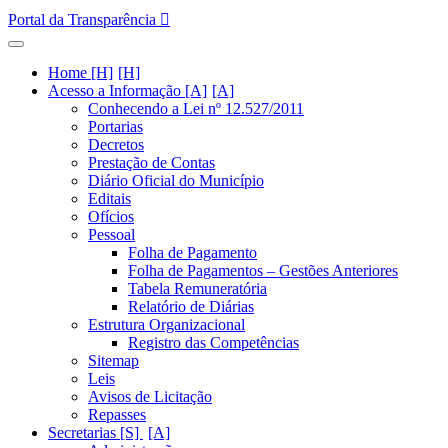
Portal da Transparência
Home [H]
Acesso a Informação [A]
Conhecendo a Lei nº 12.527/2011
Portarias
Decretos
Prestação de Contas
Diário Oficial do Município
Editais
Ofícios
Pessoal
Folha de Pagamento
Folha de Pagamentos – Gestões Anteriores
Tabela Remuneratória
Relatório de Diárias
Estrutura Organizacional
Registro das Competências
Sitemap
Leis
Avisos de Licitação
Repasses
Secretarias [S]