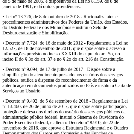
de 5 de maio de 2005, e dispositivos da Lei no 8.159, de 8 de
janeiro de 1991; e dá outras providências.
• Lei nº 13.726, de 8 de outubro de 2018 - Racionaliza atos e
procedimentos administrativos dos Poderes da União, dos Estados,
do Distrito Federal e dos Municípios e institui o Selo de
Desburocratização e Simplificação.
• Decreto nº 7.724, de 16 de maio de 2012 - Regulamenta a Lei no
12.527, de 18 de novembro de 2011, que dispõe sobre o acesso a
informações previsto no inciso XXXIII do caput do art. 5o, no
inciso II do § 3o do art. 37 e no § 2o do art. 216 da Constituição.
• Decreto nº 9.094, de 17 de julho de 2017 - Dispõe sobre a
simplificação do atendimento prestado aos usuários dos serviços
públicos, ratifica a dispensa do reconhecimento de firma e da
autenticação em documentos produzidos no País e institui a Carta de
Serviços ao Usuário.
• Decreto nº 9.492, de 5 de setembro de 2018 - Regulamenta a Lei
nº 13.460, de 26 de junho de 2017, que dispõe sobre participação,
proteção e defesa dos direitos do usuário dos serviços públicos da
administração pública federal, institui o Sistema de Ouvidoria do
Poder Executivo federal, e altera o Decreto nº 8.910, de 22 de
novembro de 2016, que aprova a Estrutura Regimental e o Quadro
Demonstrativo dos Cargos em Comissão e das Funções de