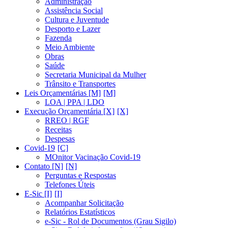
Administração
Assistência Social
Cultura e Juventude
Desporto e Lazer
Fazenda
Meio Ambiente
Obras
Saúde
Secretaria Municipal da Mulher
Trânsito e Transportes
Leis Orçamentárias [M]
LOA | PPA | LDO
Execução Orçamentária [X]
RREO | RGF
Receitas
Despesas
Covid-19
MOnitor Vacinação Covid-19
Contato [N]
Perguntas e Respostas
Telefones Úteis
E-Sic [I]
Acompanhar Solicitação
Relatórios Estatísticos
e-Sic - Rol de Documentos (Grau Sigilo)