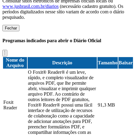
Consultar sítios eletrônicos de imprensas oficiais locais ou
www.jusbrasil.com.br/diarios
(necessário cadastro gratuito). Os
períodos digitalizados nesse sítio variam de acordo com o diário
pesquisado.
Fechar
Programas indicados para abrir o Diário Oficial
Nome do
Descrição
Tamanho
Baixar
Arquivo
O Foxit® Reader® é um leve,
rápido, e completo visualizador de
arquivos PDF, que lhe permite
abrir, visualizar e imprimir qualquer
arquivo PDF. Ao contrário de
outros leitores de PDF gratuitos,
Foxit
Foxit® Reader® possui uma fácil
91,3 MB
Reader
interface de utilização de recursos
de colaboração como a capacidade
de adicionar anotações para PDF,
preencher formulários PDF, e
compartilhar informações com as