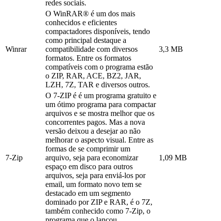
redes sociais.
O WinRAR® é um dos mais
conhecidos e eficientes
compactadores disponíveis, tendo
como principal destaque a
Winrar
compatibilidade com diversos
3,3 MB
formatos. Entre os formatos
compatíveis com o programa estão
o ZIP, RAR, ACE, BZ2, JAR,
LZH, 7Z, TAR e diversos outros.
O 7-ZIP é é um programa gratuito e
um ótimo programa para compactar
arquivos e se mostra melhor que os
concorrentes pagos. Mas a nova
versão deixou a desejar ao não
melhorar o aspecto visual. Entre as
formas de se comprimir um
7-Zip
arquivo, seja para economizar
1,09 MB
espaço em disco para outros
arquivos, seja para enviá-los por
email, um formato novo tem se
destacado em um segmento
dominado por ZIP e RAR, é o 7Z,
também conhecido como 7-Zip, o
programa que o lançou.