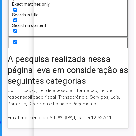
Exact matches only
Search in title
Search in content
r
A pesquisa realizada nessa
página leva em consideração as
seguintes categorias:
Comunicação, Lei de acesso à informação, Lei de
responsabilidade fiscal, Transparência, Serviços, Leis,
Portarias, Decretos e Folha de Pagamento.
Em atendimento ao Art. 8º, §3º, I, da Lei 12.527/11
2