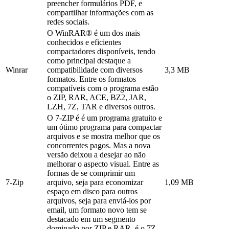
preencher formulários PDF, e
compartilhar informações com as
redes sociais.
O WinRAR® é um dos mais
conhecidos e eficientes
compactadores disponíveis, tendo
como principal destaque a
Winrar
compatibilidade com diversos
3,3 MB
formatos. Entre os formatos
compatíveis com o programa estão
o ZIP, RAR, ACE, BZ2, JAR,
LZH, 7Z, TAR e diversos outros.
O 7-ZIP é é um programa gratuito e
um ótimo programa para compactar
arquivos e se mostra melhor que os
concorrentes pagos. Mas a nova
versão deixou a desejar ao não
melhorar o aspecto visual. Entre as
formas de se comprimir um
7-Zip
arquivo, seja para economizar
1,09 MB
espaço em disco para outros
arquivos, seja para enviá-los por
email, um formato novo tem se
destacado em um segmento
dominado por ZIP e RAR, é o 7Z,