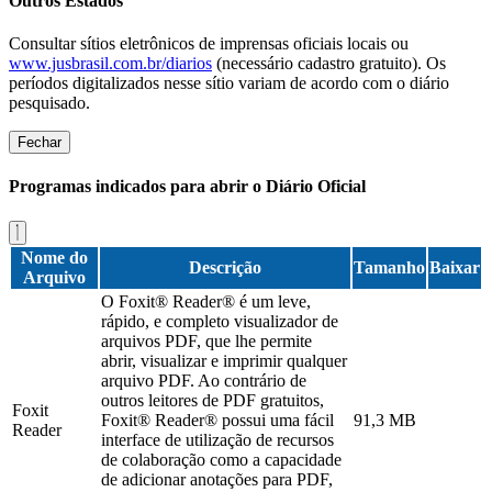
Outros Estados
Consultar sítios eletrônicos de imprensas oficiais locais ou
www.jusbrasil.com.br/diarios
(necessário cadastro gratuito). Os
períodos digitalizados nesse sítio variam de acordo com o diário
pesquisado.
Fechar
Programas indicados para abrir o Diário Oficial
Nome do
Descrição
Tamanho
Baixar
Arquivo
O Foxit® Reader® é um leve,
rápido, e completo visualizador de
arquivos PDF, que lhe permite
abrir, visualizar e imprimir qualquer
arquivo PDF. Ao contrário de
outros leitores de PDF gratuitos,
Foxit
Foxit® Reader® possui uma fácil
91,3 MB
Reader
interface de utilização de recursos
de colaboração como a capacidade
de adicionar anotações para PDF,