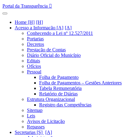
Portal da Transparência
Home [H]
Acesso a Informação [A]
Conhecendo a Lei nº 12.527/2011
Portarias
Decretos
Prestação de Contas
Diário Oficial do Município
Editais
Ofícios
Pessoal
Folha de Pagamento
Folha de Pagamentos – Gestões Anteriores
Tabela Remuneratória
Relatório de Diárias
Estrutura Organizacional
Registro das Competências
Sitemap
Leis
Avisos de Licitação
Repasses
Secretarias [S]