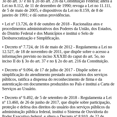
3o do art. 37 e no § 2o do art. 216 da Constituição Federal; altera a
Lei no 8.112, de 11 de dezembro de 1990; revoga a Lei no 11.111,
de 5 de maio de 2005, e dispositivos da Lei no 8.159, de 8 de
janeiro de 1991; e dá outras providências.
• Lei nº 13.726, de 8 de outubro de 2018 - Racionaliza atos e
procedimentos administrativos dos Poderes da União, dos Estados,
do Distrito Federal e dos Municípios e institui o Selo de
Desburocratização e Simplificação.
• Decreto nº 7.724, de 16 de maio de 2012 - Regulamenta a Lei no
12.527, de 18 de novembro de 2011, que dispõe sobre o acesso a
informações previsto no inciso XXXIII do caput do art. 5o, no
inciso II do § 3o do art. 37 e no § 2o do art. 216 da Constituição.
• Decreto nº 9.094, de 17 de julho de 2017 - Dispõe sobre a
simplificação do atendimento prestado aos usuários dos serviços
públicos, ratifica a dispensa do reconhecimento de firma e da
autenticação em documentos produzidos no País e institui a Carta de
Serviços ao Usuário.
• Decreto nº 9.492, de 5 de setembro de 2018 - Regulamenta a Lei
nº 13.460, de 26 de junho de 2017, que dispõe sobre participação,
proteção e defesa dos direitos do usuário dos serviços públicos da
administração pública federal, institui o Sistema de Ouvidoria do
Poder Executivo federal, e altera o Decreto nº 8.910, de 22 de