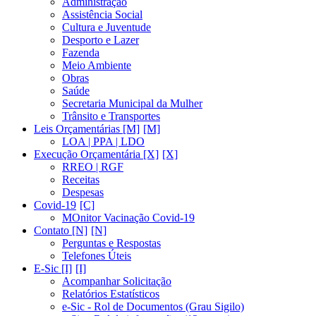
Administração
Assistência Social
Cultura e Juventude
Desporto e Lazer
Fazenda
Meio Ambiente
Obras
Saúde
Secretaria Municipal da Mulher
Trânsito e Transportes
Leis Orçamentárias [M]
LOA | PPA | LDO
Execução Orçamentária [X]
RREO | RGF
Receitas
Despesas
Covid-19
MOnitor Vacinação Covid-19
Contato [N]
Perguntas e Respostas
Telefones Úteis
E-Sic [I]
Acompanhar Solicitação
Relatórios Estatísticos
e-Sic - Rol de Documentos (Grau Sigilo)