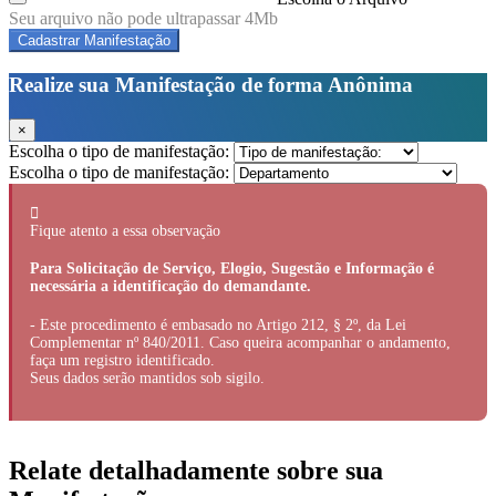
Seu arquivo não pode ultrapassar 4Mb
Cadastrar Manifestação
Realize sua Manifestação de forma Anônima
×
Escolha o tipo de manifestação:
Escolha o tipo de manifestação:
Fique atento a essa observação
Para Solicitação de Serviço, Elogio, Sugestão e Informação é
necessária a identificação do demandante.
- Este procedimento é embasado no Artigo 212, § 2º, da Lei
Complementar nº 840/2011. Caso queira acompanhar o andamento,
faça um registro identificado.
Seus dados serão mantidos sob sigilo.
Relate detalhadamente sobre sua