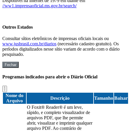
Disponível na Internet de 1979 em diante em
//ww1.imprensaoficial.ms.gov.br/search/
Outros Estados
Consultar sítios eletrônicos de imprensas oficiais locais ou
www.jusbrasil.com.br/diarios
(necessário cadastro gratuito). Os
períodos digitalizados nesse sítio variam de acordo com o diário
pesquisado.
Fechar
Programas indicados para abrir o Diário Oficial
Nome do
Descrição
Tamanho
Baixar
Arquivo
O Foxit® Reader® é um leve,
rápido, e completo visualizador de
arquivos PDF, que lhe permite
abrir, visualizar e imprimir qualquer
arquivo PDF. Ao contrário de