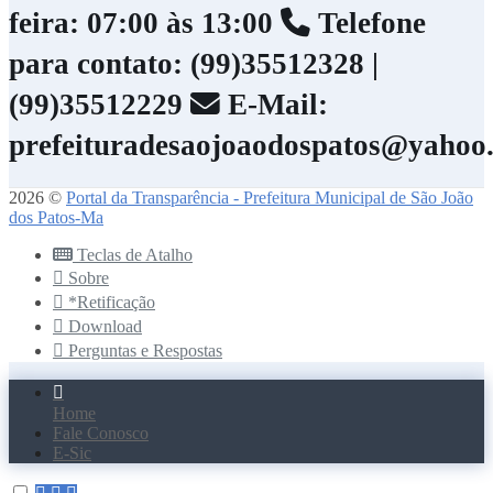
feira: 07:00 às 13:00
Telefone
para contato: (99)35512328 |
(99)35512229
E-Mail:
prefeituradesaojoaodospatos@yahoo
2026 ©
Portal da Transparência - Prefeitura Municipal de São João
dos Patos-Ma
Teclas de Atalho
Sobre
*Retificação
Download
Perguntas e Respostas
Home
Fale Conosco
E-Sic