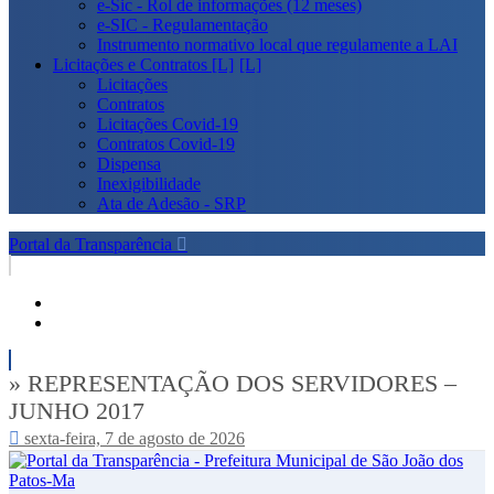
e-Sic - Rol de informações (12 meses)
e-SIC - Regulamentação
Instrumento normativo local que regulamente a LAI
Licitações e Contratos [L]
Licitações
Contratos
Licitações Covid-19
Contratos Covid-19
Dispensa
Inexigibilidade
Ata de Adesão - SRP
Portal da Transparência
» REPRESENTAÇÃO DOS SERVIDORES –
JUNHO 2017
sexta-feira, 7 de agosto de 2026