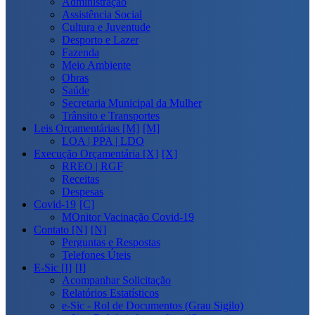
Administração
Assistência Social
Cultura e Juventude
Desporto e Lazer
Fazenda
Meio Ambiente
Obras
Saúde
Secretaria Municipal da Mulher
Trânsito e Transportes
Leis Orçamentárias [M]
LOA | PPA | LDO
Execução Orçamentária [X]
RREO | RGF
Receitas
Despesas
Covid-19
MOnitor Vacinação Covid-19
Contato [N]
Perguntas e Respostas
Telefones Úteis
E-Sic [I]
Acompanhar Solicitação
Relatórios Estatísticos
e-Sic - Rol de Documentos (Grau Sigilo)