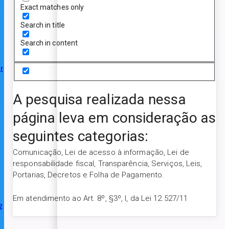
Exact matches only
Search in title
Search in content
r
A pesquisa realizada nessa
página leva em consideração as
seguintes categorias:
Comunicação, Lei de acesso à informação, Lei de
responsabilidade fiscal, Transparência, Serviços, Leis,
Portarias, Decretos e Folha de Pagamento.
Em atendimento ao Art. 8º, §3º, I, da Lei 12.527/11
2