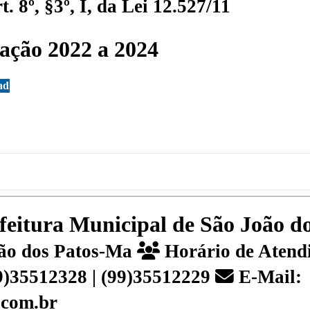
 8º, §3º, I, da Lei 12.527/11
ação 2022 a 2024
ad
efeitura Municipal de São João 
João dos Patos-Ma
Horário de Atendi
99)35512328 | (99)35512229
E-Mail:
.com.br