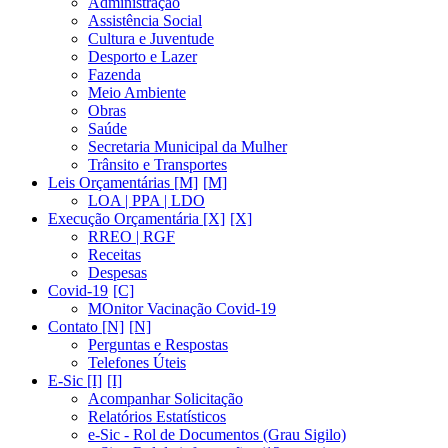
Administração
Assistência Social
Cultura e Juventude
Desporto e Lazer
Fazenda
Meio Ambiente
Obras
Saúde
Secretaria Municipal da Mulher
Trânsito e Transportes
Leis Orçamentárias [M]
LOA | PPA | LDO
Execução Orçamentária [X]
RREO | RGF
Receitas
Despesas
Covid-19
MOnitor Vacinação Covid-19
Contato [N]
Perguntas e Respostas
Telefones Úteis
E-Sic [I]
Acompanhar Solicitação
Relatórios Estatísticos
e-Sic - Rol de Documentos (Grau Sigilo)