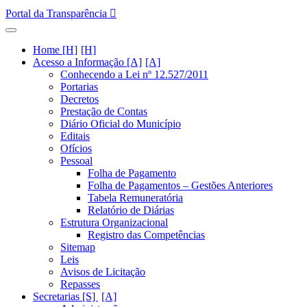
Portal da Transparência
Home [H]
Acesso a Informação [A]
Conhecendo a Lei nº 12.527/2011
Portarias
Decretos
Prestação de Contas
Diário Oficial do Município
Editais
Ofícios
Pessoal
Folha de Pagamento
Folha de Pagamentos – Gestões Anteriores
Tabela Remuneratória
Relatório de Diárias
Estrutura Organizacional
Registro das Competências
Sitemap
Leis
Avisos de Licitação
Repasses
Secretarias [S]