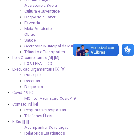
Assistência Social
Cultura e Juventude
Desporto e Lazer
Fazenda
Meio Ambiente
Obras
Saúde
Secretaria Municipal da Mulher
Trânsito e Transportes
Leis Orçamentárias [M]
LOA | PPA | LDO
Execução Orçamentária [X]
RREO | RGF
Receitas
Despesas
Covid-19
MOnitor Vacinação Covid-19
Contato [N]
Perguntas e Respostas
Telefones Úteis
E-Sic [I]
Acompanhar Solicitação
Relatórios Estatísticos