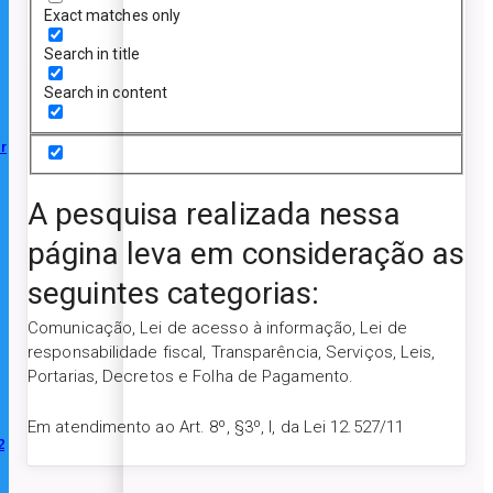
Exact matches only
Search in title
Search in content
r
A pesquisa realizada nessa
página leva em consideração as
seguintes categorias:
Comunicação, Lei de acesso à informação, Lei de
responsabilidade fiscal, Transparência, Serviços, Leis,
Portarias, Decretos e Folha de Pagamento.
Em atendimento ao Art. 8º, §3º, I, da Lei 12.527/11
2