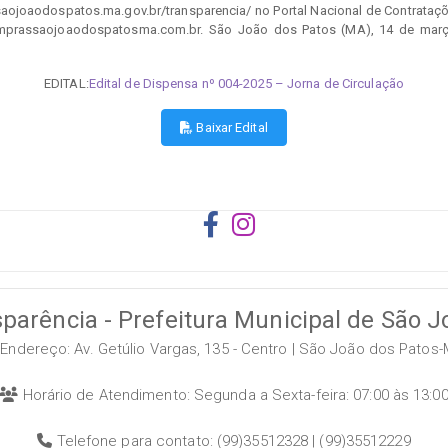
//saojoaodospatos.ma.gov.br/transparencia/ no Portal Nacional de Contrataç
omprassaojoaodospatosma.com.br. São João dos Patos (MA), 14 de março
EDITAL:
Edital de Dispensa nº 004-2025 – Jorna de Circulação
Baixar Edital
sparência - Prefeitura Municipal de São 
Endereço: Av. Getúlio Vargas, 135 - Centro | São João dos Patos
Horário de Atendimento: Segunda a Sexta-feira: 07:00 às 13:0
Telefone para contato: (99)35512328 | (99)35512229