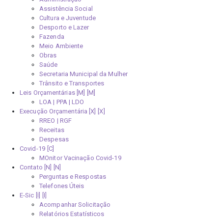
Assistência Social
Cultura e Juventude
Desporto e Lazer
Fazenda
Meio Ambiente
Obras
Saúde
Secretaria Municipal da Mulher
Trânsito e Transportes
Leis Orçamentárias [M]
LOA | PPA | LDO
Execução Orçamentária [X]
RREO | RGF
Receitas
Despesas
Covid-19
MOnitor Vacinação Covid-19
Contato [N]
Perguntas e Respostas
Telefones Úteis
E-Sic [I]
Acompanhar Solicitação
Relatórios Estatísticos