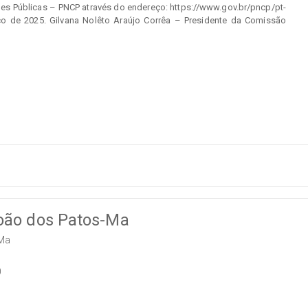
ões Públicas – PNCP através do endereço: https://www.gov.br/pncp/pt-
 de 2025. Gilvana Nolêto Araújo Corrêa – Presidente da Comissão
João dos Patos-Ma
-Ma
0