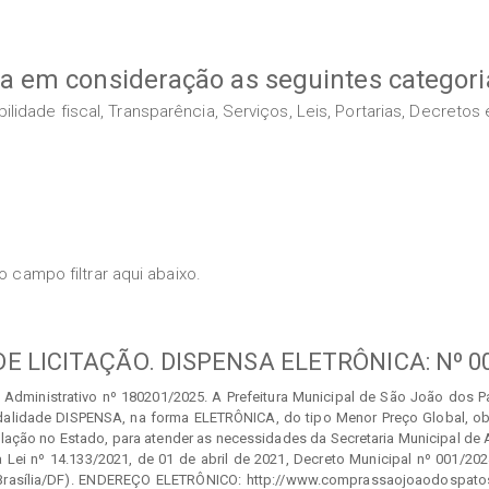
va em consideração as seguintes categori
idade fiscal, Transparência, Serviços, Leis, Portarias, Decreto
 campo filtrar aqui abaixo.
DE LICITAÇÃO. DISPENSA ELETRÔNICA: Nº 0
ministrativo nº 180201/2025. A Prefeitura Municipal de São João dos Pa
dalidade DISPENSA, na forma ELETRÔNICA, do tipo Menor Preço Global, ob
irculação no Estado, para atender as necessidades da Secretaria Municipal 
Lei nº 14.133/2021, de 01 de abril de 2021, Decreto Municipal nº 001/202
 Brasília/DF). ENDEREÇO ELETRÔNICO: http://www.comprassaojoaodospato