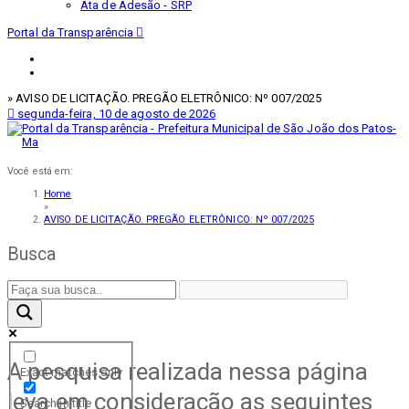
Ata de Adesão - SRP
Portal da Transparência
» AVISO DE LICITAÇÃO. PREGÃO ELETRÔNICO: Nº 007/2025
segunda-feira, 10 de agosto de 2026
Você está em:
Home
»
AVISO DE LICITAÇÃO. PREGÃO ELETRÔNICO: Nº 007/2025
Busca
A pesquisa realizada nessa página
Exact matches only
leva em consideração as seguintes
Search in title