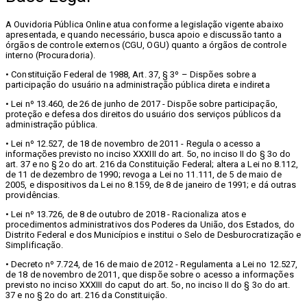
A Ouvidoria Pública Online atua conforme a legislação vigente abaixo
apresentada, e quando necessário, busca apoio e discussão tanto a
órgãos de controle externos (CGU, OGU) quanto a órgãos de controle
interno (Procuradoria).
• Constituição Federal de 1988, Art. 37, § 3º – Dispões sobre a
participação do usuário na administração pública direta e indireta
• Lei nº 13.460, de 26 de junho de 2017 - Dispõe sobre participação,
proteção e defesa dos direitos do usuário dos serviços públicos da
administração pública.
• Lei nº 12.527, de 18 de novembro de 2011 - Regula o acesso a
informações previsto no inciso XXXIII do art. 5o, no inciso II do § 3o do
art. 37 e no § 2o do art. 216 da Constituição Federal; altera a Lei no 8.112,
de 11 de dezembro de 1990; revoga a Lei no 11.111, de 5 de maio de
2005, e dispositivos da Lei no 8.159, de 8 de janeiro de 1991; e dá outras
providências.
• Lei nº 13.726, de 8 de outubro de 2018 - Racionaliza atos e
procedimentos administrativos dos Poderes da União, dos Estados, do
Distrito Federal e dos Municípios e institui o Selo de Desburocratização e
Simplificação.
• Decreto nº 7.724, de 16 de maio de 2012 - Regulamenta a Lei no 12.527,
de 18 de novembro de 2011, que dispõe sobre o acesso a informações
previsto no inciso XXXIII do caput do art. 5o, no inciso II do § 3o do art.
37 e no § 2o do art. 216 da Constituição.