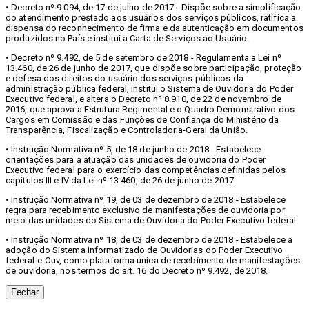
• Decreto nº 9.094, de 17 de julho de 2017 - Dispõe sobre a simplificação
do atendimento prestado aos usuários dos serviços públicos, ratifica a
dispensa do reconhecimento de firma e da autenticação em documentos
produzidos no País e institui a Carta de Serviços ao Usuário.
• Decreto nº 9.492, de 5 de setembro de 2018 - Regulamenta a Lei nº
13.460, de 26 de junho de 2017, que dispõe sobre participação, proteção
e defesa dos direitos do usuário dos serviços públicos da
administração pública federal, institui o Sistema de Ouvidoria do Poder
Executivo federal, e altera o Decreto nº 8.910, de 22 de novembro de
2016, que aprova a Estrutura Regimental e o Quadro Demonstrativo dos
Cargos em Comissão e das Funções de Confiança do Ministério da
Transparência, Fiscalização e Controladoria-Geral da União.
• Instrução Normativa nº 5, de 18 de junho de 2018 - Estabelece
orientações para a atuação das unidades de ouvidoria do Poder
Executivo federal para o exercício das competências definidas pelos
capítulos III e IV da Lei nº 13.460, de 26 de junho de 2017.
• Instrução Normativa nº 19, de 03 de dezembro de 2018 - Estabelece
regra para recebimento exclusivo de manifestações de ouvidoria por
meio das unidades do Sistema de Ouvidoria do Poder Executivo federal.
• Instrução Normativa nº 18, de 03 de dezembro de 2018 - Estabelece a
adoção do Sistema Informatizado de Ouvidorias do Poder Executivo
federal-e-Ouv, como plataforma única de recebimento de manifestações
de ouvidoria, nos termos do art. 16 do Decreto nº 9.492, de 2018.
Fechar