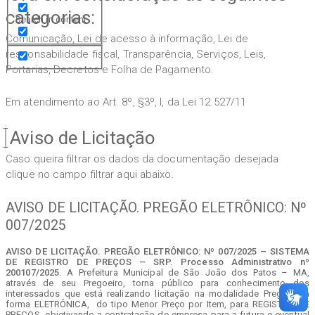
categorias:
Search in content
Comunicação, Lei de acesso à informação, Lei de
responsabilidade fiscal, Transparência, Serviços, Leis,
Portarias, Decretos e Folha de Pagamento.
Em atendimento ao Art. 8º, §3º, I, da Lei 12.527/11
Aviso de Licitação
Caso queira filtrar os dados da documentação desejada
clique no campo filtrar aqui abaixo.
AVISO DE LICITAÇÃO. PREGÃO ELETRÔNICO: Nº
007/2025
AVISO DE LICITAÇÃO. PREGÃO ELETRÔNICO: Nº 007/2025 – SISTEMA
DE REGISTRO DE PREÇOS – SRP. Processo Administrativo nº
200107/2025.
A Prefeitura Municipal de São João dos Patos – MA,
através de seu Pregoeiro, torna público para conhecimento dos
interessados que está realizando licitação na modalidade Pregão, na
forma ELETRÔNICA, do tipo Menor Preço por Item, para REGISTRO DE
PREÇOS, objetivando a contratação de empresa para a futura e eventual