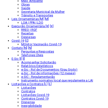
Meio Ambiente
Obras
Saúde
Secretaria Municipal da Mulher
Trânsito e Transportes
Leis Orçamentárias [M]
LOA | PPA | LDO
Execução Orçamentária [X]
RREO | RGF
Receitas
Despesas
Covid-19
MOnitor Vacinação Covid-19
Contato [N]
Perguntas e Respostas
Telefones Úteis
E-Sic [I]
Acompanhar Solicitação
Relatórios Estatísticos
e-Sic - Rol de Documentos (Grau Sigilo)
e-Sic - Rol de informações (12 meses)
e-SIC - Regulamentação
Instrumento normativo local que regulamente a LAI
Licitações e Contratos [L]
Licitações
Contratos
Licitações Covid-19
Contratos Covid-19
Dispensa
Inexigibilidade