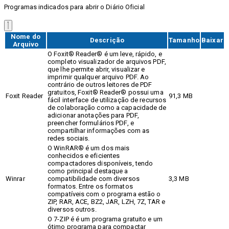
Programas indicados para abrir o Diário Oficial
Nome do
Descrição
Tamanho
Baixar
Arquivo
O Foxit® Reader® é um leve, rápido, e
completo visualizador de arquivos PDF,
que lhe permite abrir, visualizar e
imprimir qualquer arquivo PDF. Ao
contrário de outros leitores de PDF
gratuitos, Foxit® Reader® possui uma
Foxit Reader
91,3 MB
fácil interface de utilização de recursos
de colaboração como a capacidade de
adicionar anotações para PDF,
preencher formulários PDF, e
compartilhar informações com as
redes sociais.
O WinRAR® é um dos mais
conhecidos e eficientes
compactadores disponíveis, tendo
como principal destaque a
Winrar
compatibilidade com diversos
3,3 MB
formatos. Entre os formatos
compatíveis com o programa estão o
ZIP, RAR, ACE, BZ2, JAR, LZH, 7Z, TAR e
diversos outros.
O 7-ZIP é é um programa gratuito e um
ótimo programa para compactar