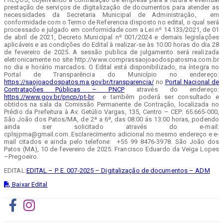
prestação de serviços de digitalização de documentos para atender as
necessidades da Secretaria Municipal de Administração, em
conformidade com o Termo de Referencia disposto no edital, o qual será
processado e julgado em conformidade com a Lei nº 14.133/2021, de 01
de abril de 2021, Decreto Municipal nº 001/2024 e demais legislações
aplicáveis e as condições do Edital à realizar-se às 10:00 horas do dia 28
de fevereiro de 2025. A sessão publica de julgamento será realizada
eletronicamente no site http://www.comprassaojoaodospatosma.com.br
no dia e horário marcados. O Edital está disponibilizado, na íntegra no
Portal de Transparência do Município no endereço:
https://saojoaodospatos.ma.gov.br/transparencia/
no
Portal Nacional de
Contratações Públicas – PNCP
através do endereço:
https://www.gov.br/pncp/pt-br
e também poderá ser consultado e
obtidos na sala da Comissão Permanente de Contração, localizada no
Prédio da Prefeitura à Av. Getúlio Vargas, 135, Centro – CEP: 65.665-000,
São João dos Patos/MA, de 2ª a 6ª, das 08:00 ás 13:00 horas, podendo
ainda ser solicitado através do e-mail:
cplsjpma@gmail.com..Esclarecimento adicional no mesmo endereço e e-
mail citados e ainda pelo telefone: +55 99 8476-3978. São João dos
Patos (MA), 10 de fevereiro de 2025. Francisco Eduardo da Veiga Lopes
–Pregoeiro.
EDITAL:
EDITAL – P. E. 007-2025 – Digitalização de documentos – ADM
Baixar Edital