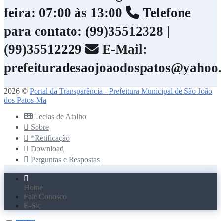
feira: 07:00 às 13:00
Telefone
para contato: (99)35512328 |
(99)35512229
E-Mail:
prefeituradesaojoaodospatos@yahoo
2026 ©
Portal da Transparência - Prefeitura Municipal de São João
dos Patos-Ma
Teclas de Atalho
Sobre
*Retificação
Download
Perguntas e Respostas
Home
Fale Conosco
E-Sic