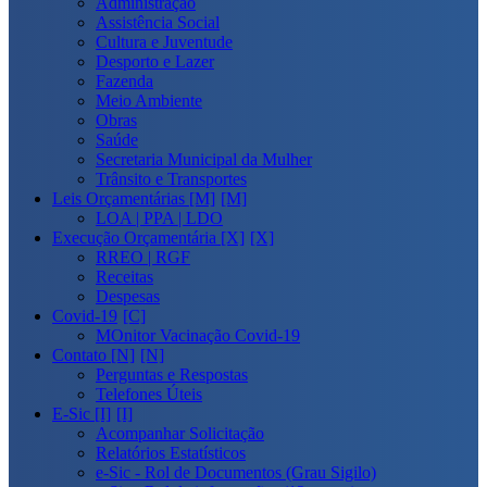
Administração
Assistência Social
Cultura e Juventude
Desporto e Lazer
Fazenda
Meio Ambiente
Obras
Saúde
Secretaria Municipal da Mulher
Trânsito e Transportes
Leis Orçamentárias [M]
LOA | PPA | LDO
Execução Orçamentária [X]
RREO | RGF
Receitas
Despesas
Covid-19
MOnitor Vacinação Covid-19
Contato [N]
Perguntas e Respostas
Telefones Úteis
E-Sic [I]
Acompanhar Solicitação
Relatórios Estatísticos
e-Sic - Rol de Documentos (Grau Sigilo)