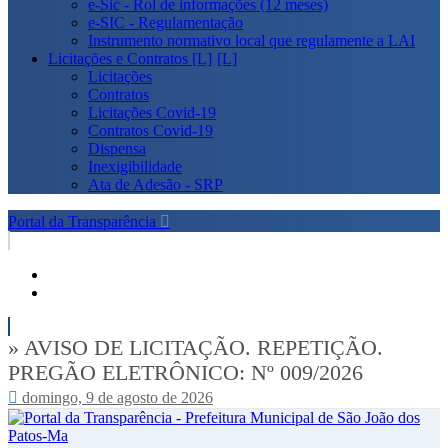
e-Sic - Rol de informações (12 meses)
e-SIC - Regulamentação
Instrumento normativo local que regulamente a LAI
Licitações e Contratos [L]
Licitações
Contratos
Licitações Covid-19
Contratos Covid-19
Dispensa
Inexigibilidade
Ata de Adesão - SRP
Portal da Transparência
» AVISO DE LICITAÇÃO. REPETIÇÃO.
PREGÃO ELETRÔNICO: Nº 009/2026
domingo, 9 de agosto de 2026