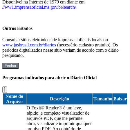
Disponível na Internet de 1979 em diante em
//ww1.imprensaoficial.ms.gov.br/search/
Outros Estados
Consultar sítios eletrônicos de imprensas oficiais locais ou
www.jusbrasil.com.br/diarios
(necessário cadastro gratuito). Os
períodos digitalizados nesse sítio variam de acordo com o diário
pesquisado.
Fechar
Programas indicados para abrir o Diário Oficial
Nome do
Descrição
Tamanho
Baixar
Arquivo
O Foxit® Reader® é um leve,
rápido, e completo visualizador de
arquivos PDF, que lhe permite
abrir, visualizar e imprimir qualquer
arquivo PDF. Ao contrário de