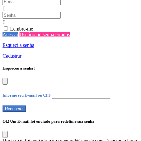
Lembre-me
Acessar
Usuário ou senha errados
Esqueci a senha
Cadastrar
Esqueceu a senha?
Informe seu E-mail ou CPF
Recuperar
Ok! Um E-mail foi enviado para redefinir sua senha
Um e-mail foi enviado para
seuemail@seusite.com
. Acesseo e lique