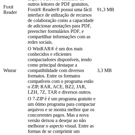
outros leitores de PDF gratuitos,
Foxit
Foxit® Reader® possui uma fácil
91,3 MB
Reader
interface de utilização de recursos
de colaboração como a capacidade
de adicionar anotações para PDF,
preencher formulários PDF, e
compartilhar informações com as
redes sociais.
O WinRAR® é um dos mais
conhecidos e eficientes
compactadores disponíveis, tendo
como principal destaque a
Winrar
compatibilidade com diversos
3,3 MB
formatos. Entre os formatos
compatíveis com o programa estão
o ZIP, RAR, ACE, BZ2, JAR,
LZH, 7Z, TAR e diversos outros.
O 7-ZIP é é um programa gratuito e
um ótimo programa para compactar
arquivos e se mostra melhor que os
concorrentes pagos. Mas a nova
versão deixou a desejar ao não
melhorar o aspecto visual. Entre as
formas de se comprimir um