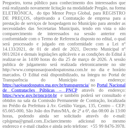
Pregoeiro, torna público para conhecimento dos interessados que
está realizando novamente licitação na modalidade Pregão, na forma
ELETRÔNICA, do tipo Menor Preço Global, para REGISTRO
DE PREÇOS, objetivando a Contratação de empresa para a
prestação de serviços de hospedagem no Município para atender as
necessidades das Secretarias Municipais, tendo em vista o não
comparecimento de interessados na sessão anterior em
conformidade com o Termo de Referencia disposto no edital, o qual
será processado e julgado em conformidade com a Lei nº
14.133/2021, de 01 de abril de 2021, Decreto Municipal nº
001/2024 e demais legislações aplicáveis e as condições do Edital à
realizar-se às 14:00 horas do dia 25 de março de 2026. A sessão
publica de julgamento será realizada eletronicamente no site
http://www.comprassaojoaodospatosma.com.br no dia e horário
marcados. O Edital está disponibilizado, na íntegra no Portal de
Transparência do Município no endereço:
https://saojoaodospatos.ma.gov.br/transparencia/
no
Portal Nacional
de Contratações Públicas – PNCP
através do endereço:
https://www.gov.br/pncp/pt-br
e também poderá ser consultado e
obtidos na sala da Comissão Permanente de Contração, localizada
no Prédio da Prefeitura à Av. Getúlio Vargas, 135, Centro – CEP:
65.665-000, São João dos Patos/MA, de 2ª a 6ª, das 08:00 ás 13:00
horas, podendo ainda ser solicitado através do e-mail:
cplsjpma@gmail.com..Esclarecimento adicional no mesmo
endereço e e-mail citados e ainda pelo telefone: +55 99 8476-3978.