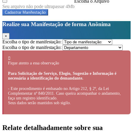
Escolha o Arquivo
Seu arquivo não pode ultrapassar 4Mb
Cadastrar Manifestação
Realize sua Manifestação de forma Anônima
×
Escolha o tipo de manifestação:
Escolha o tipo de manifestação:
Fique atento a essa observação
Para Solicitação de Serviço, Elogio, Sugestão e Informação é
necessária a identificação do demandante.
- Este procedimento é embasado no Artigo 212, § 2º, da Lei
Complementar nº 840/2011. Caso queira acompanhar o andamento,
faça um registro identificado.
Seus dados serão mantidos sob sigilo.
Relate detalhadamente sobre sua