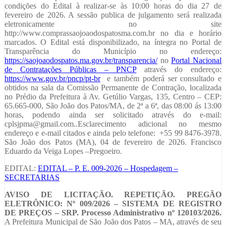
condições do Edital à realizar-se às 10:00 horas do dia 27 de
fevereiro de 2026. A sessão publica de julgamento será realizada
eletronicamente no site
http://www.comprassaojoaodospatosma.com.br no dia e horário
marcados. O Edital está disponibilizado, na íntegra no Portal de
Transparência do Município no endereço:
https://saojoaodospatos.ma.gov.br/transparencia/
no
Portal Nacional
de Contratações Públicas – PNCP
através do endereço:
https://www.gov.br/pncp/pt-br
e também poderá ser consultado e
obtidos na sala da Comissão Permanente de Contração, localizada
no Prédio da Prefeitura à Av. Getúlio Vargas, 135, Centro – CEP:
65.665-000, São João dos Patos/MA, de 2ª a 6ª, das 08:00 ás 13:00
horas, podendo ainda ser solicitado através do e-mail:
cplsjpma@gmail.com..Esclarecimento adicional no mesmo
endereço e e-mail citados e ainda pelo telefone: +55 99 8476-3978.
São João dos Patos (MA), 04 de fevereiro de 2026. Francisco
Eduardo da Veiga Lopes –Pregoeiro.
EDITAL:
EDITAL – P. E. 009-2026 – Hospedagem –
SECRETARIAS
AVISO DE LICITAÇÃO. REPETIÇÃO. PREGÃO
ELETRÔNICO: Nº 009/2026 – SISTEMA DE REGISTRO
DE PREÇOS – SRP. Processo Administrativo nº 120103/2026.
A Prefeitura Municipal de São João dos Patos – MA, através de seu