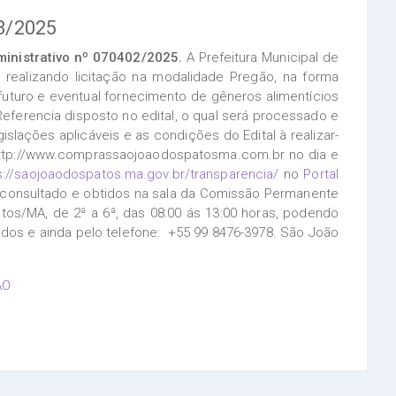
8/2025
inistrativo nº 070402/2025.
A Prefeitura Municipal de
realizando licitação na modalidade Pregão, na forma
uturo e eventual fornecimento de gêneros alimentícios
ferencia disposto no edital, o qual será processado e
slações aplicáveis e as condições do Edital à realizar-
e http://www.comprassaojoaodospatosma.com.br no dia e
s://saojoaodospatos.ma.gov.br/transparencia/
no
Portal
onsultado e obtidos na sala da Comissão Permanente
atos/MA, de 2ª a 6ª, das 08:00 ás 13:00 horas, podendo
ados e ainda pelo telefone: +55 99 8476-3978. São João
ÃO