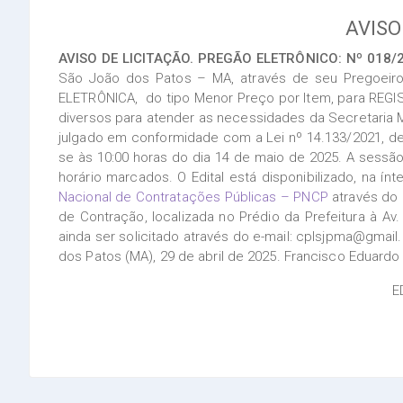
AVISO
AVISO DE LICITAÇÃO. PREGÃO ELETRÔNICO: Nº 018/2
São João dos Patos – MA, através de seu Pregoeiro,
ELETRÔNICA, do tipo Menor Preço por Item, para REGIS
diversos para atender as necessidades da Secretaria 
julgado em conformidade com a Lei nº 14.133/2021, de 0
se às 10:00 horas do dia 14 de maio de 2025. A sessã
horário marcados. O Edital está disponibilizado, na í
Nacional de Contratações Públicas – PNCP
através do
de Contração, localizada no Prédio da Prefeitura à Av
ainda ser solicitado através do e-mail: cplsjpma@gmai
dos Patos (MA), 29 de abril de 2025. Francisco Eduard
E