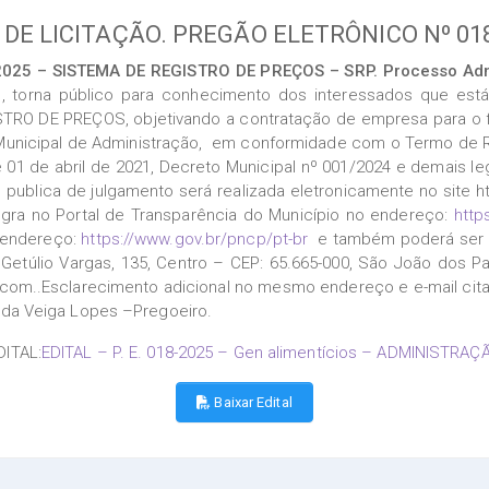
 DE LICITAÇÃO. PREGÃO ELETRÔNICO Nº 01
025 – SISTEMA DE REGISTRO DE PREÇOS – SRP. Processo Adm
 torna público para conhecimento dos interessados que está 
TRO DE PREÇOS, objetivando a contratação de empresa para o f
Municipal de Administração, em conformidade com o Termo de Re
1 de abril de 2021, Decreto Municipal nº 001/2024 e demais legi
o publica de julgamento será realizada eletronicamente no sit
ntegra no Portal de Transparência do Município no endereço:
http
 endereço:
https://www.gov.br/pncp/pt-br
e também poderá ser c
. Getúlio Vargas, 135, Centro – CEP: 65.665-000, São João dos P
l.com..Esclarecimento adicional no mesmo endereço e e-mail cit
o da Veiga Lopes –Pregoeiro.
DITAL:
EDITAL – P. E. 018-2025 – Gen alimentícios – ADMINISTRAÇ
Baixar Edital