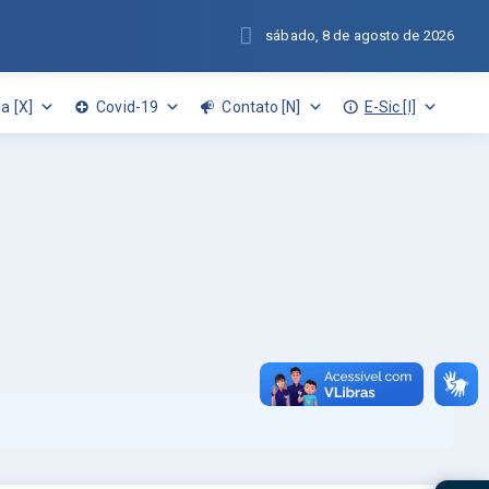
sábado, 8 de agosto de 2026
a [X]
Covid-19
Contato [N]
E-Sic [I]