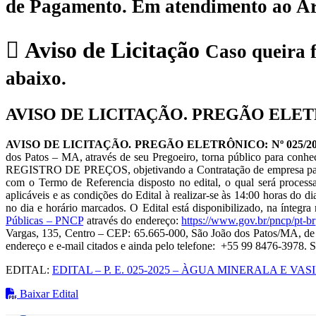
de Pagamento.
Em atendimento ao Art.
Aviso de Licitação
Caso queira f
abaixo.
AVISO DE LICITAÇÃO. PREGÃO ELETR
AVISO DE LICITAÇÃO. PREGÃO ELETRÔNICO: Nº 025/2025 
dos Patos – MA, através de seu Pregoeiro, torna público para con
REGISTRO DE PREÇOS, objetivando a Contratação de empresa para o 
com o Termo de Referencia disposto no edital, o qual será proces
aplicáveis e as condições do Edital à realizar-se às 14:00 horas do
no dia e horário marcados. O Edital está disponibilizado, na íntegr
Públicas – PNCP
através do endereço:
https://www.gov.br/pncp/pt-br
Vargas, 135, Centro – CEP: 65.665-000, São João dos Patos/MA, de 2
endereço e e-mail citados e ainda pelo telefone: +55 99 8476-3978.
EDITAL:
EDITAL – P. E. 025-2025 – ÀGUA MINERALA E V
Baixar Edital