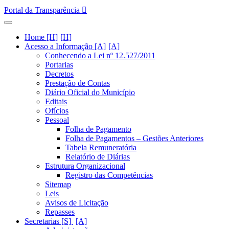
Portal da Transparência
Home [H]
Acesso a Informação [A]
Conhecendo a Lei nº 12.527/2011
Portarias
Decretos
Prestação de Contas
Diário Oficial do Município
Editais
Ofícios
Pessoal
Folha de Pagamento
Folha de Pagamentos – Gestões Anteriores
Tabela Remuneratória
Relatório de Diárias
Estrutura Organizacional
Registro das Competências
Sitemap
Leis
Avisos de Licitação
Repasses
Secretarias [S]