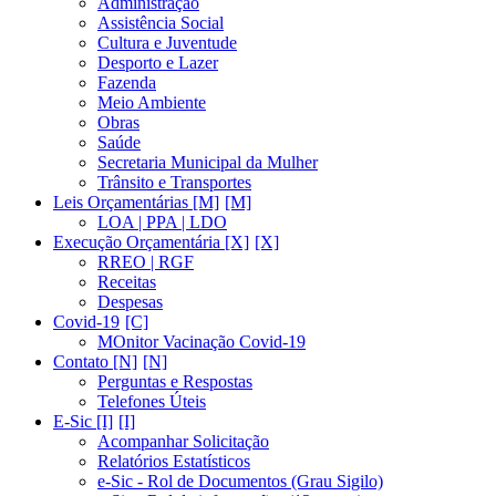
Administração
Assistência Social
Cultura e Juventude
Desporto e Lazer
Fazenda
Meio Ambiente
Obras
Saúde
Secretaria Municipal da Mulher
Trânsito e Transportes
Leis Orçamentárias [M]
LOA | PPA | LDO
Execução Orçamentária [X]
RREO | RGF
Receitas
Despesas
Covid-19
MOnitor Vacinação Covid-19
Contato [N]
Perguntas e Respostas
Telefones Úteis
E-Sic [I]
Acompanhar Solicitação
Relatórios Estatísticos
e-Sic - Rol de Documentos (Grau Sigilo)