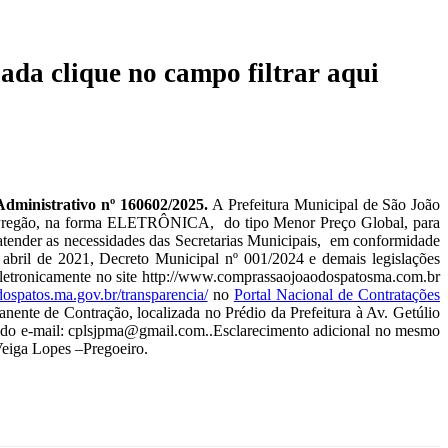
ada clique no campo filtrar aqui
istrativo nº 160602/2025.
A Prefeitura Municipal de São João
ade Pregão, na forma ELETRÔNICA, do tipo Menor Preço Global, para
ender as necessidades das Secretarias Municipais, em conformidade
abril de 2021, Decreto Municipal nº 001/2024 e demais legislações
a eletronicamente no site http://www.comprassaojoaodospatosma.com.br
dospatos.ma.gov.br/transparencia/
no
Portal Nacional de Contratações
ente de Contração, localizada no Prédio da Prefeitura à Av. Getúlio
és do e-mail: cplsjpma@gmail.com..Esclarecimento adicional no mesmo
Veiga Lopes –Pregoeiro.