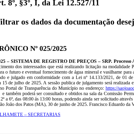
 8º, §3º, I, da Lei 12.527/11
iltrar os dados da documentação desej
ÔNICO Nº 025/2025
– SISTEMA DE REGISTRO DE PREÇOS – SRP. Processo Admin
hecimento dos interessados que está realizando licitação na modalid
futuro e eventual fornecimento de água mineral e vasilhame para at
sado e julgado em conformidade com a Lei nº 14.133/2021, de 01 de 
 dia 15 de julho de 2025. A sessão publica de julgamento será realizad
a no Portal de Transparência do Município no endereço:
https://saojoao
e também poderá ser consultado e obtidos na sala da Comissão Perman
ª a 6ª, das 08:00 ás 13:00 horas, podendo ainda ser solicitado atrav
 São João dos Patos (MA), 30 de junho de 2025. Francisco Eduardo da 
ASILHAMETE – SECRETARIAS