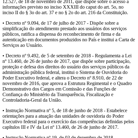
12.527, de 18 de novembro de 2011, que dispõe sobre o acesso a
informações previsto no inciso XXXIII do caput do art. 5o, no
inciso II do § 3o do art. 37 e no § 2o do art. 216 da Constituição.
• Decreto nº 9.094, de 17 de julho de 2017 - Dispõe sobre a
simplificação do atendimento prestado aos usuários dos serviços
públicos, ratifica a dispensa do reconhecimento de firma e da
autenticação em documentos produzidos no País e institui a Carta de
Serviços ao Usuário.
• Decreto nº 9.492, de 5 de setembro de 2018 - Regulamenta a Lei
nº 13.460, de 26 de junho de 2017, que dispõe sobre participação,
proteção e defesa dos direitos do usuário dos serviços públicos da
administração pública federal, institui o Sistema de Ouvidoria do
Poder Executivo federal, e altera o Decreto nº 8.910, de 22 de
novembro de 2016, que aprova a Estrutura Regimental e o Quadro
Demonstrativo dos Cargos em Comissão e das Funções de
Confiança do Ministério da Transparência, Fiscalização e
Controladoria-Geral da União.
• Instrução Normativa nº 5, de 18 de junho de 2018 - Estabelece
orientações para a atuação das unidades de ouvidoria do Poder
Executivo federal para o exercício das competências definidas pelos
capítulos III e IV da Lei nº 13.460, de 26 de junho de 2017.
• Instrução Normativa nº 19, de 03 de dezembro de 2018 -