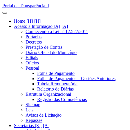
Portal da Transparência
Home [H]
Acesso a Informação [A]
Conhecendo a Lei nº 12.527/2011
Portarias
Decretos
Prestação de Contas
Diário Oficial do Município
Editais
Ofícios
Pessoal
Folha de Pagamento
Folha de Pagamentos – Gestões Anteriores
Tabela Remuneratória
Relatório de Diárias
Estrutura Organizacional
Registro das Competências
Sitemap
Leis
Avisos de Licitação
Repasses
Secretarias [S]