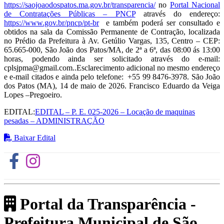
https://saojoaodospatos.ma.gov.br/transparencia/
no
Portal Nacional
de Contratações Públicas – PNCP
através do endereço:
https://www.gov.br/pncp/pt-br
e também poderá ser consultado e
obtidos na sala da Comissão Permanente de Contração, localizada
no Prédio da Prefeitura à Av. Getúlio Vargas, 135, Centro – CEP:
65.665-000, São João dos Patos/MA, de 2ª a 6ª, das 08:00 ás 13:00
horas, podendo ainda ser solicitado através do e-mail:
cplsjpma@gmail.com..Esclarecimento adicional no mesmo endereço
e e-mail citados e ainda pelo telefone: +55 99 8476-3978. São João
dos Patos (MA), 14 de maio de 2026. Francisco Eduardo da Veiga
Lopes –Pregoeiro.
EDITAL:
EDITAL – P. E. 025-2026 – Locação de maquinas
pesadas – ADMINISTRAÇÃO
Baixar Edital
Portal da Transparência -
Prefeitura Municipal de São