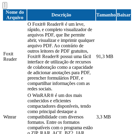
Nome do
Descrição
Tamanho
Baixar
Arquivo
O Foxit® Reader® é um leve,
rápido, e completo visualizador de
arquivos PDF, que lhe permite
abrir, visualizar e imprimir qualquer
arquivo PDF. Ao contrário de
outros leitores de PDF gratuitos,
Foxit
Foxit® Reader® possui uma fácil
91,3 MB
Reader
interface de utilização de recursos
de colaboração como a capacidade
de adicionar anotações para PDF,
preencher formulários PDF, e
compartilhar informações com as
redes sociais.
O WinRAR® é um dos mais
conhecidos e eficientes
compactadores disponíveis, tendo
como principal destaque a
Winrar
compatibilidade com diversos
3,3 MB
formatos. Entre os formatos
compatíveis com o programa estão
o ZIP, RAR, ACE, BZ2, JAR,