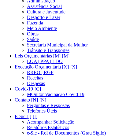
Administração
Assistência Social
Cultura e Juventude
Desporto e Lazer
Fazenda
Meio Ambiente
Obras
Saúde
Secretaria Municipal da Mulher
Trânsito e Transportes
Leis Orçamentárias [M]
LOA | PPA | LDO
Execução Orçamentária [X]
RREO | RGF
Receitas
Despesas
Covid-19
MOnitor Vacinação Covid-19
Contato [N]
Perguntas e Respostas
Telefones Úteis
E-Sic [I]
Acompanhar Solicitação
Relatórios Estatísticos
e-Sic - Rol de Documentos (Grau Sigilo)