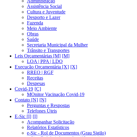
Administração
Assistência Social
Cultura e Juventude
Desporto e Lazer
Fazenda
Meio Ambiente
Obras
Saúde
Secretaria Municipal da Mulher
Trânsito e Transportes
Leis Orçamentárias [M]
LOA | PPA | LDO
Execução Orçamentária [X]
RREO | RGF
Receitas
Despesas
Covid-19
MOnitor Vacinação Covid-19
Contato [N]
Perguntas e Respostas
Telefones Úteis
E-Sic [I]
Acompanhar Solicitação
Relatórios Estatísticos
e-Sic - Rol de Documentos (Grau Sigilo)