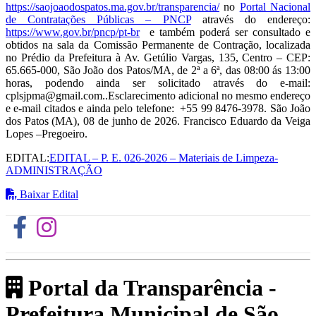
https://saojoaodospatos.ma.gov.br/transparencia/
no
Portal Nacional
de Contratações Públicas – PNCP
através do endereço:
https://www.gov.br/pncp/pt-br
e também poderá ser consultado e
obtidos na sala da Comissão Permanente de Contração, localizada
no Prédio da Prefeitura à Av. Getúlio Vargas, 135, Centro – CEP:
65.665-000, São João dos Patos/MA, de 2ª a 6ª, das 08:00 ás 13:00
horas, podendo ainda ser solicitado através do e-mail:
cplsjpma@gmail.com..Esclarecimento adicional no mesmo endereço
e e-mail citados e ainda pelo telefone: +55 99 8476-3978. São João
dos Patos (MA), 08 de junho de 2026. Francisco Eduardo da Veiga
Lopes –Pregoeiro.
EDITAL:
EDITAL – P. E. 026-2026 – Materiais de Limpeza-
ADMINISTRAÇÃO
Baixar Edital
Portal da Transparência -
Prefeitura Municipal de São