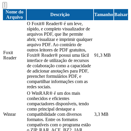
Nome do
Descrição
Tamanho
Baixar
Arquivo
O Foxit® Reader® é um leve,
rápido, e completo visualizador de
arquivos PDF, que lhe permite
abrir, visualizar e imprimir qualquer
arquivo PDF. Ao contrário de
outros leitores de PDF gratuitos,
Foxit
Foxit® Reader® possui uma fácil
91,3 MB
Reader
interface de utilização de recursos
de colaboração como a capacidade
de adicionar anotações para PDF,
preencher formulários PDF, e
compartilhar informações com as
redes sociais.
O WinRAR® é um dos mais
conhecidos e eficientes
compactadores disponíveis, tendo
como principal destaque a
Winrar
compatibilidade com diversos
3,3 MB
formatos. Entre os formatos
compatíveis com o programa estão
o ZIP, RAR, ACE, BZ2, JAR,