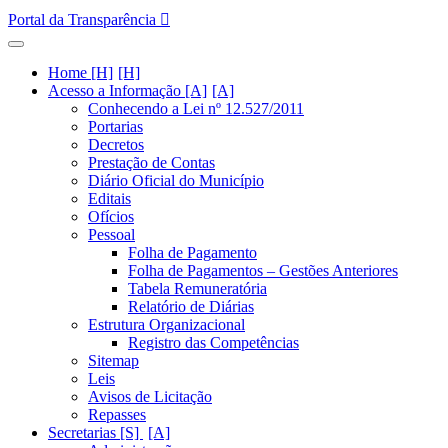
Portal da Transparência
Home [H]
Acesso a Informação [A]
Conhecendo a Lei nº 12.527/2011
Portarias
Decretos
Prestação de Contas
Diário Oficial do Município
Editais
Ofícios
Pessoal
Folha de Pagamento
Folha de Pagamentos – Gestões Anteriores
Tabela Remuneratória
Relatório de Diárias
Estrutura Organizacional
Registro das Competências
Sitemap
Leis
Avisos de Licitação
Repasses
Secretarias [S]