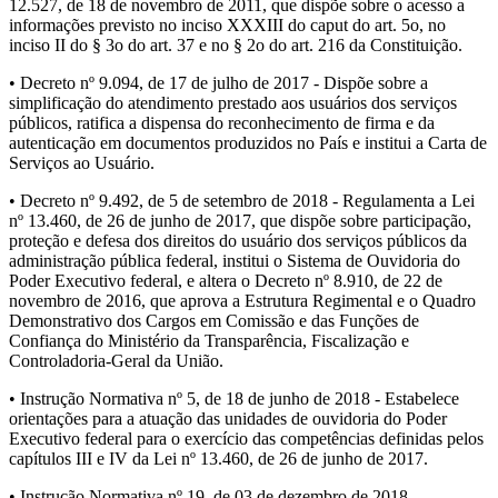
12.527, de 18 de novembro de 2011, que dispõe sobre o acesso a
informações previsto no inciso XXXIII do caput do art. 5o, no
inciso II do § 3o do art. 37 e no § 2o do art. 216 da Constituição.
• Decreto nº 9.094, de 17 de julho de 2017 - Dispõe sobre a
simplificação do atendimento prestado aos usuários dos serviços
públicos, ratifica a dispensa do reconhecimento de firma e da
autenticação em documentos produzidos no País e institui a Carta de
Serviços ao Usuário.
• Decreto nº 9.492, de 5 de setembro de 2018 - Regulamenta a Lei
nº 13.460, de 26 de junho de 2017, que dispõe sobre participação,
proteção e defesa dos direitos do usuário dos serviços públicos da
administração pública federal, institui o Sistema de Ouvidoria do
Poder Executivo federal, e altera o Decreto nº 8.910, de 22 de
novembro de 2016, que aprova a Estrutura Regimental e o Quadro
Demonstrativo dos Cargos em Comissão e das Funções de
Confiança do Ministério da Transparência, Fiscalização e
Controladoria-Geral da União.
• Instrução Normativa nº 5, de 18 de junho de 2018 - Estabelece
orientações para a atuação das unidades de ouvidoria do Poder
Executivo federal para o exercício das competências definidas pelos
capítulos III e IV da Lei nº 13.460, de 26 de junho de 2017.
• Instrução Normativa nº 19, de 03 de dezembro de 2018 -