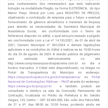
para conhecimento dos interessados que está realizando
licitação na modalidade Pregão, na forma ELETRÔNICA, do tipo
Menor Preço Global por Lote, para REGISTRO DE PREÇOS,
objetivando a contratação de empresa para o futuro e eventual
fornecimento de gêneros alimentícios e materiais de limpeza
para atender as necessidades da Secretaria Municipal de
Assistência Social, em conformidade com o Termo de
Referencia disposto no edital, o qual será processado e julgado
em conformidade com a Lei nº 14.133/2021, de 01 de abril de
2021, Decreto Municipal nº 001/2024 e demais legislações
aplicáveis e as condições do Edital à realizar-se às 10:00 horas
do dia 20 de agosto de 2025. A sessão publica de julgamento
será realizada eletronicamente no site
http://www.comprassaojoaodospatosma.com.br no dia e
horário marcados. O Edital está disponibilizado, na íntegra no
Portal de Transparência do Município no endereço:
https://saojoaodospatos.ma.gov.br/transparencia/
no
Portal
Nacional de Contratações Públicas – PNCP
através do endereço:
https://www.gov.br/pncp/pt-br
e também poderá ser
consultado e obtidos na sala da Comissão Permanente de
Contração, localizada no Prédio da Prefeitura à Av. Getúlio
Vargas, 135, Centro – CEP: 65.665-000, São João dos Patos/MA,
de 2ª a 6ª, das 08:00 ás 13:00 horas, podendo ainda ser