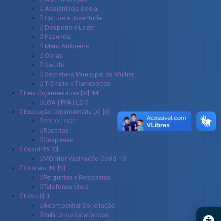
Assistência Social
Cultura e Juventude
Desporto e Lazer
Fazenda
Meio Ambiente
Obras
Saúde
Secretaria Municipal da Mulher
Trânsito e Transportes
Leis Orçamentárias [M]
LOA | PPA | LDO
Execução Orçamentária [X]
RREO | RGF
Receitas
Despesas
Covid-19
MOnitor Vacinação Covid-19
Contato [N]
Perguntas e Respostas
Telefones Úteis
E-Sic [I]
Acompanhar Solicitação
Relatórios Estatísticos