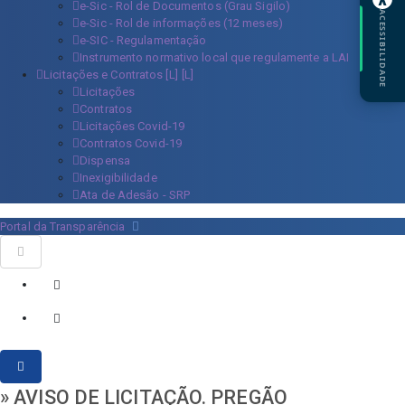
e-Sic - Rol de Documentos (Grau Sigilo)
ACESSIBILIDADE
e-Sic - Rol de informações (12 meses)
e-SIC - Regulamentação
Instrumento normativo local que regulamente a LAI
Licitações e Contratos [L]
Licitações
Contratos
Licitações Covid-19
Contratos Covid-19
Dispensa
Inexigibilidade
Ata de Adesão - SRP
Portal da Transparência
» AVISO DE LICITAÇÃO. PREGÃO