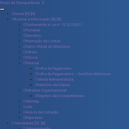
Portal da Transparência
Home [H]
Acesso a Informação [A]
Conhecendo a Lei nº 12.527/2011
Portarias
Decretos
Prestação de Contas
Diário Oficial do Município
Editais
Ofícios
Pessoal
Folha de Pagamento
Folha de Pagamentos – Gestões Anteriores
Tabela Remuneratória
Relatório de Diárias
Estrutura Organizacional
Registro das Competências
Sitemap
Leis
Avisos de Licitação
Repasses
Secretarias [S]
Administração