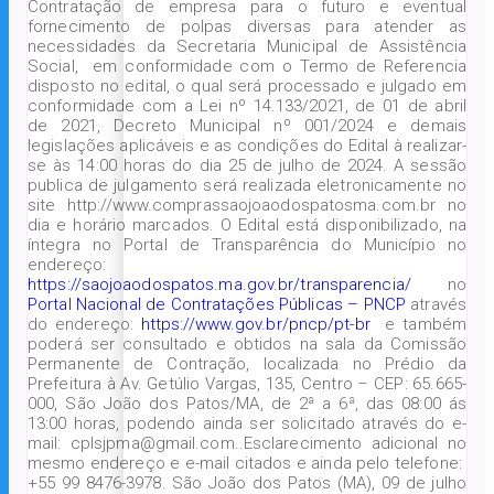
Contratação de empresa para o futuro e eventual
fornecimento de polpas diversas para atender as
necessidades da Secretaria Municipal de Assistência
Social, em conformidade com o Termo de Referencia
disposto no edital, o qual será processado e julgado em
conformidade com a Lei nº 14.133/2021, de 01 de abril
de 2021, Decreto Municipal nº 001/2024 e demais
legislações aplicáveis e as condições do Edital à realizar-
se às 14:00 horas do dia 25 de julho de 2024. A sessão
publica de julgamento será realizada eletronicamente no
site http://www.comprassaojoaodospatosma.com.br no
dia e horário marcados. O Edital está disponibilizado, na
íntegra no Portal de Transparência do Município no
endereço:
https://saojoaodospatos.ma.gov.br/transparencia/
no
Portal Nacional de Contratações Públicas – PNCP
através
do endereço:
https://www.gov.br/pncp/pt-br
e também
poderá ser consultado e obtidos na sala da Comissão
Permanente de Contração, localizada no Prédio da
Prefeitura à Av. Getúlio Vargas, 135, Centro – CEP: 65.665-
000, São João dos Patos/MA, de 2ª a 6ª, das 08:00 ás
13:00 horas, podendo ainda ser solicitado através do e-
mail: cplsjpma@gmail.com..Esclarecimento adicional no
mesmo endereço e e-mail citados e ainda pelo telefone:
+55 99 8476-3978. São João dos Patos (MA), 09 de julho