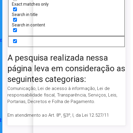
Exact matches only
Search in title
Search in content
r
A pesquisa realizada nessa
página leva em consideração as
seguintes categorias:
Comunicação, Lei de acesso à informação, Lei de
responsabilidade fiscal, Transparência, Serviços, Leis,
Portarias, Decretos e Folha de Pagamento.
Em atendimento ao Art. 8º, §3º, I, da Lei 12.527/11
2