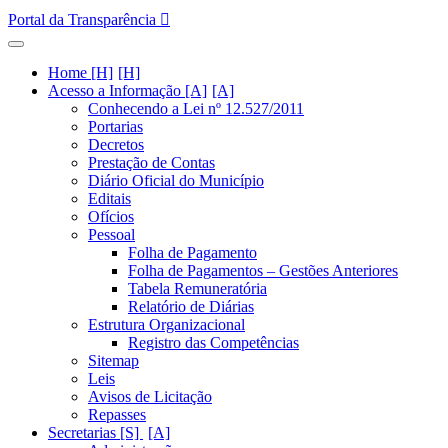
Portal da Transparência
Home [H]
Acesso a Informação [A]
Conhecendo a Lei nº 12.527/2011
Portarias
Decretos
Prestação de Contas
Diário Oficial do Município
Editais
Ofícios
Pessoal
Folha de Pagamento
Folha de Pagamentos – Gestões Anteriores
Tabela Remuneratória
Relatório de Diárias
Estrutura Organizacional
Registro das Competências
Sitemap
Leis
Avisos de Licitação
Repasses
Secretarias [S]