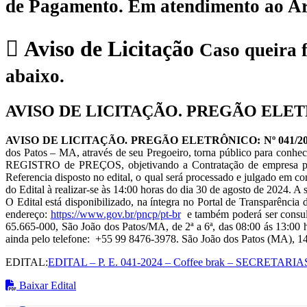
de Pagamento.
Em atendimento ao Art.
Aviso de Licitação
Caso queira f
abaixo.
AVISO DE LICITAÇÃO. PREGÃO ELETR
AVISO DE LICITAÇÃO. PREGÃO ELETRÔNICO: Nº 041/2024 
dos Patos – MA, através de seu Pregoeiro, torna público para conh
REGISTRO de PREÇOS, objetivando a Contratação de empresa para 
Referencia disposto no edital, o qual será processado e julgado em c
do Edital à realizar-se às 14:00 horas do dia 30 de agosto de 2024. 
O Edital está disponibilizado, na íntegra no Portal de Transparênci
endereço:
https://www.gov.br/pncp/pt-br
e também poderá ser consult
65.665-000, São João dos Patos/MA, de 2ª a 6ª, das 08:00 ás 13:00 
ainda pelo telefone: +55 99 8476-3978. São João dos Patos (MA), 1
EDITAL:
EDITAL – P. E. 041-2024 – Coffee brak – SECRETARIA
Baixar Edital