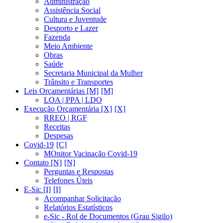
Administração
Assistência Social
Cultura e Juventude
Desporto e Lazer
Fazenda
Meio Ambiente
Obras
Saúde
Secretaria Municipal da Mulher
Trânsito e Transportes
Leis Orçamentárias [M]
LOA | PPA | LDO
Execução Orçamentária [X]
RREO | RGF
Receitas
Despesas
Covid-19
MOnitor Vacinação Covid-19
Contato [N]
Perguntas e Respostas
Telefones Úteis
E-Sic [I]
Acompanhar Solicitação
Relatórios Estatísticos
e-Sic - Rol de Documentos (Grau Sigilo)