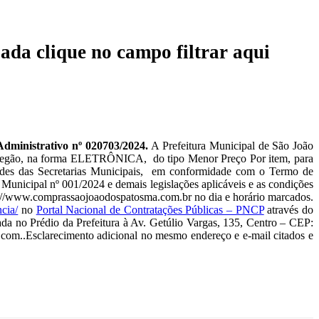
ada clique no campo filtrar aqui
istrativo nº 020703/2024.
A Prefeitura Municipal de São João
de Pregão, na forma ELETRÔNICA, do tipo Menor Preço Por item, para
ades das Secretarias Municipais, em conformidade com o Termo de
 Municipal nº 001/2024 e demais legislações aplicáveis e as condições
http://www.comprassaojoaodospatosma.com.br no dia e horário marcados.
ncia/
no
Portal Nacional de Contratações Públicas – PNCP
através do
da no Prédio da Prefeitura à Av. Getúlio Vargas, 135, Centro – CEP:
.com..Esclarecimento adicional no mesmo endereço e e-mail citados e