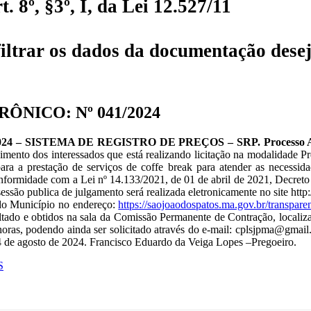
 8º, §3º, I, da Lei 12.527/11
iltrar os dados da documentação desej
ÔNICO: Nº 041/2024
– SISTEMA DE REGISTRO DE PREÇOS – SRP. Processo Admin
ecimento dos interessados que está realizando licitação na modalida
a prestação de serviços de coffe break para atender as necessid
onformidade com a Lei nº 14.133/2021, de 01 de abril de 2021, Decreto
A sessão publica de julgamento será realizada eletronicamente no site 
a do Município no endereço:
https://saojoaodospatos.ma.gov.br/transpare
ado e obtidos na sala da Comissão Permanente de Contração, localiza
horas, podendo ainda ser solicitado através do e-mail: cplsjpma@gmail
4 de agosto de 2024. Francisco Eduardo da Veiga Lopes –Pregoeiro.
S