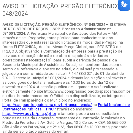
AVISO DE LICITAÇÃO. PREGÃO ELETRÔNICO: Nº
048/2024
AVISO DE LICITAÇÃO. PREGÃO ELETRÔNICO: Nº 048/2024 – SISTEMA
DE REGISTRO DE PREÇOS – SRP. Processo Administrativo nº
031001/2024.
A Prefeitura Municipal de São João dos Patos – MA,
através de seu Pregoeiro, torna público para conhecimento dos
interessados que está realizando licitação na modalidade Pregão, na
forma ELETRÔNICA, do tipo Menor Preço Global, para REGISTRO de
PREÇOS, objetivando a Contratação de empresa para a prestação de
serviços de locação de mão-de-obra de apoio às atividades
operacionais (terceirização), para suprir a carência de pessoal da
Secretaria Municipal de Assistência Social, em conformidade com o
Termo de Referencia disposto no edital, o qual será processado e
julgado em conformidade com a Lei nº 14.133/2021, de 01 de abril de
2021, Decreto Municipal nº 001/2024 e demais legislações aplicáveis e
as condições do Edital à realizar-se às 10:00 horas do dia 12 de
novembro de 2024. A sessão publica de julgamento será realizada
eletronicamente no site http://www.comprassaojoaodospatosma.com.br
no dia e horário marcados. O Edital está disponibilizado, na íntegra no
Portal de Transparência do Município no endereço:
https://saojoaodospatos.ma.gov.br/transparencia/
no
Portal Nacional de
Contratações Públicas – PNCP
através do endereço:
https://www.gov.br/pncp/pt-br
e também poderá ser consultado e
obtidos na sala da Comissão Permanente de Contração, localizada no
Prédio da Prefeitura à Av. Getúlio Vargas, 135, Centro – CEP: 65.665-000,
São João dos Patos/MA, de 2ª a 6ª, das 08:00 ás 13:00 horas, podendo
ainda ser solicitado através do e-mail: