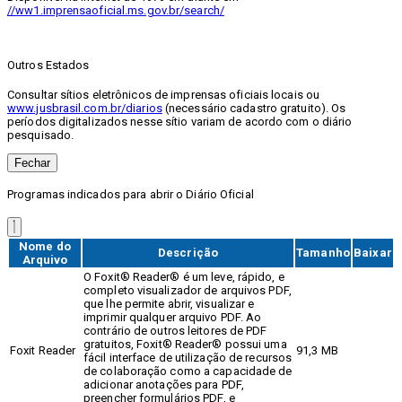
//ww1.imprensaoficial.ms.gov.br/search/
Outros Estados
Consultar sítios eletrônicos de imprensas oficiais locais ou
www.jusbrasil.com.br/diarios
(necessário cadastro gratuito). Os
períodos digitalizados nesse sítio variam de acordo com o diário
pesquisado.
Fechar
Programas indicados para abrir o Diário Oficial
Nome do
Descrição
Tamanho
Baixar
Arquivo
O Foxit® Reader® é um leve, rápido, e
completo visualizador de arquivos PDF,
que lhe permite abrir, visualizar e
imprimir qualquer arquivo PDF. Ao
contrário de outros leitores de PDF
gratuitos, Foxit® Reader® possui uma
Foxit Reader
91,3 MB
fácil interface de utilização de recursos
de colaboração como a capacidade de
adicionar anotações para PDF,
preencher formulários PDF, e