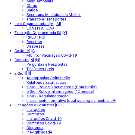
Meio Ambiente
Obras
Saúde
Secretaria Municipal da Mulher
Trânsito e Transportes
Leis Orçamentárias [M]
LOA | PPA | LDO
Execução Orçamentária [X]
RREO | RGF
Receitas
Despesas
Covid-19
MOnitor Vacinação Covid-19
Contato [N]
Perguntas e Respostas
Telefones Úteis
E-Sic [I]
Acompanhar Solicitação
Relatórios Estatísticos
e-Sic - Rol de Documentos (Grau Sigilo)
e-Sic - Rol de informações (12 meses)
e-SIC - Regulamentação
Instrumento normativo local que regulamente a LAI
Licitações e Contratos [L]
Licitações
Contratos
Licitações Covid-19
Contratos Covid-19
Dispensa
Inexigibilidade