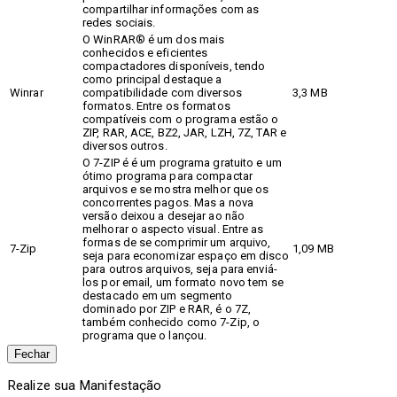
compartilhar informações com as
redes sociais.
O WinRAR® é um dos mais
conhecidos e eficientes
compactadores disponíveis, tendo
como principal destaque a
Winrar
compatibilidade com diversos
3,3 MB
formatos. Entre os formatos
compatíveis com o programa estão o
ZIP, RAR, ACE, BZ2, JAR, LZH, 7Z, TAR e
diversos outros.
O 7-ZIP é é um programa gratuito e um
ótimo programa para compactar
arquivos e se mostra melhor que os
concorrentes pagos. Mas a nova
versão deixou a desejar ao não
melhorar o aspecto visual. Entre as
formas de se comprimir um arquivo,
7-Zip
1,09 MB
seja para economizar espaço em disco
para outros arquivos, seja para enviá-
los por email, um formato novo tem se
destacado em um segmento
dominado por ZIP e RAR, é o 7Z,
também conhecido como 7-Zip, o
programa que o lançou.
Fechar
Realize sua Manifestação