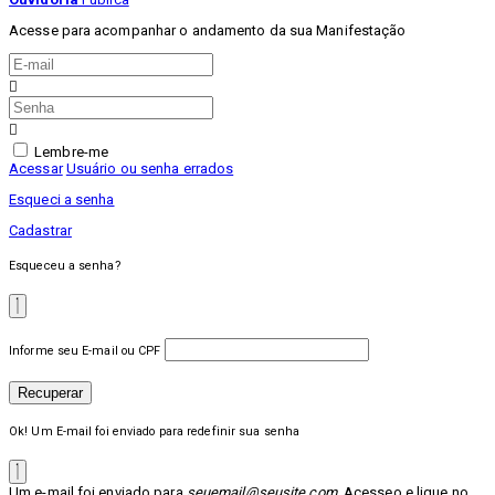
Acesse para acompanhar o andamento da sua Manifestação
Lembre-me
Acessar
Usuário ou senha errados
Esqueci a senha
Cadastrar
Esqueceu a senha?
Informe seu E-mail ou CPF
Recuperar
Ok! Um E-mail foi enviado para redefinir sua senha
Um e-mail foi enviado para
seuemail@seusite.com
. Acesseo e lique no