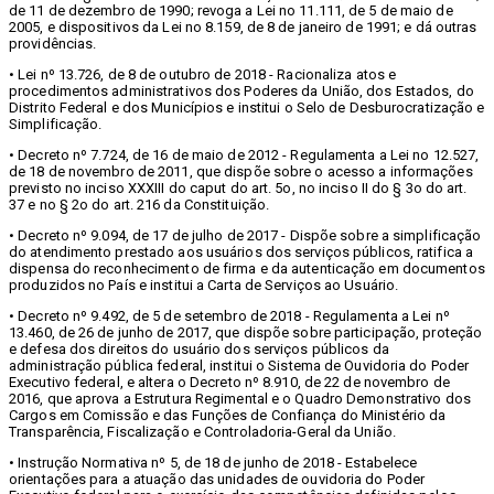
de 11 de dezembro de 1990; revoga a Lei no 11.111, de 5 de maio de
2005, e dispositivos da Lei no 8.159, de 8 de janeiro de 1991; e dá outras
providências.
• Lei nº 13.726, de 8 de outubro de 2018 - Racionaliza atos e
procedimentos administrativos dos Poderes da União, dos Estados, do
Distrito Federal e dos Municípios e institui o Selo de Desburocratização e
Simplificação.
• Decreto nº 7.724, de 16 de maio de 2012 - Regulamenta a Lei no 12.527,
de 18 de novembro de 2011, que dispõe sobre o acesso a informações
previsto no inciso XXXIII do caput do art. 5o, no inciso II do § 3o do art.
37 e no § 2o do art. 216 da Constituição.
• Decreto nº 9.094, de 17 de julho de 2017 - Dispõe sobre a simplificação
do atendimento prestado aos usuários dos serviços públicos, ratifica a
dispensa do reconhecimento de firma e da autenticação em documentos
produzidos no País e institui a Carta de Serviços ao Usuário.
• Decreto nº 9.492, de 5 de setembro de 2018 - Regulamenta a Lei nº
13.460, de 26 de junho de 2017, que dispõe sobre participação, proteção
e defesa dos direitos do usuário dos serviços públicos da
administração pública federal, institui o Sistema de Ouvidoria do Poder
Executivo federal, e altera o Decreto nº 8.910, de 22 de novembro de
2016, que aprova a Estrutura Regimental e o Quadro Demonstrativo dos
Cargos em Comissão e das Funções de Confiança do Ministério da
Transparência, Fiscalização e Controladoria-Geral da União.
• Instrução Normativa nº 5, de 18 de junho de 2018 - Estabelece
orientações para a atuação das unidades de ouvidoria do Poder