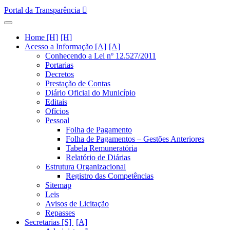
Portal da Transparência
Home [H]
Acesso a Informação [A]
Conhecendo a Lei nº 12.527/2011
Portarias
Decretos
Prestação de Contas
Diário Oficial do Município
Editais
Ofícios
Pessoal
Folha de Pagamento
Folha de Pagamentos – Gestões Anteriores
Tabela Remuneratória
Relatório de Diárias
Estrutura Organizacional
Registro das Competências
Sitemap
Leis
Avisos de Licitação
Repasses
Secretarias [S]