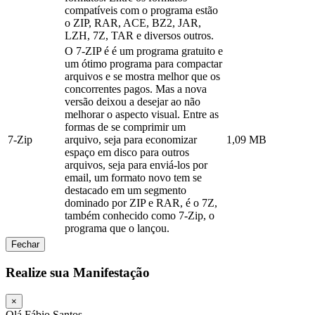
compatíveis com o programa estão
o ZIP, RAR, ACE, BZ2, JAR,
LZH, 7Z, TAR e diversos outros.
O 7-ZIP é é um programa gratuito e
um ótimo programa para compactar
arquivos e se mostra melhor que os
concorrentes pagos. Mas a nova
versão deixou a desejar ao não
melhorar o aspecto visual. Entre as
formas de se comprimir um
7-Zip
arquivo, seja para economizar
1,09 MB
espaço em disco para outros
arquivos, seja para enviá-los por
email, um formato novo tem se
destacado em um segmento
dominado por ZIP e RAR, é o 7Z,
também conhecido como 7-Zip, o
programa que o lançou.
Fechar
Realize sua Manifestação
×
Olá Fábio Santos