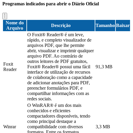
Programas indicados para abrir o Diário Oficial
Nome do
Descrição
Tamanho
Baixar
Arquivo
O Foxit® Reader® é um leve,
rápido, e completo visualizador de
arquivos PDF, que lhe permite
abrir, visualizar e imprimir qualquer
arquivo PDF. Ao contrário de
outros leitores de PDF gratuitos,
Foxit
Foxit® Reader® possui uma fácil
91,3 MB
Reader
interface de utilização de recursos
de colaboração como a capacidade
de adicionar anotações para PDF,
preencher formulários PDF, e
compartilhar informações com as
redes sociais.
O WinRAR® é um dos mais
conhecidos e eficientes
compactadores disponíveis, tendo
como principal destaque a
Winrar
compatibilidade com diversos
3,3 MB
formatos. Entre os formatos