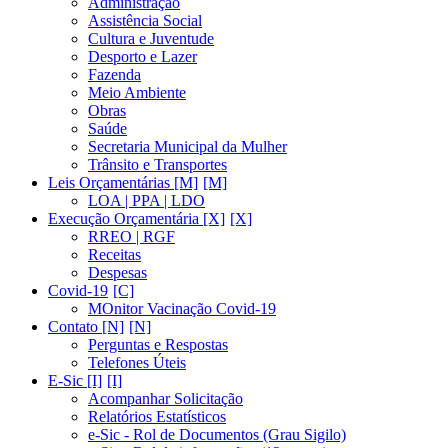
Administração
Assistência Social
Cultura e Juventude
Desporto e Lazer
Fazenda
Meio Ambiente
Obras
Saúde
Secretaria Municipal da Mulher
Trânsito e Transportes
Leis Orçamentárias [M]
LOA | PPA | LDO
Execução Orçamentária [X]
RREO | RGF
Receitas
Despesas
Covid-19
MOnitor Vacinação Covid-19
Contato [N]
Perguntas e Respostas
Telefones Úteis
E-Sic [I]
Acompanhar Solicitação
Relatórios Estatísticos
e-Sic - Rol de Documentos (Grau Sigilo)