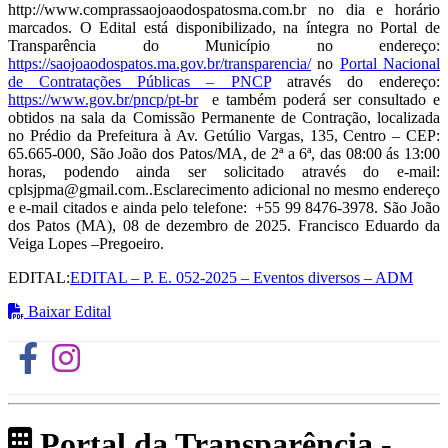
http://www.comprassaojoaodospatosma.com.br no dia e horário
marcados. O Edital está disponibilizado, na íntegra no Portal de
Transparência do Município no endereço:
https://saojoaodospatos.ma.gov.br/transparencia/
no
Portal Nacional
de Contratações Públicas – PNCP
através do endereço:
https://www.gov.br/pncp/pt-br
e também poderá ser consultado e
obtidos na sala da Comissão Permanente de Contração, localizada
no Prédio da Prefeitura à Av. Getúlio Vargas, 135, Centro – CEP:
65.665-000, São João dos Patos/MA, de 2ª a 6ª, das 08:00 ás 13:00
horas, podendo ainda ser solicitado através do e-mail:
cplsjpma@gmail.com..Esclarecimento adicional no mesmo endereço
e e-mail citados e ainda pelo telefone: +55 99 8476-3978. São João
dos Patos (MA), 08 de dezembro de 2025. Francisco Eduardo da
Veiga Lopes –Pregoeiro.
EDITAL:
EDITAL – P. E. 052-2025 – Eventos diversos – ADM
Baixar Edital
Portal da Transparência -