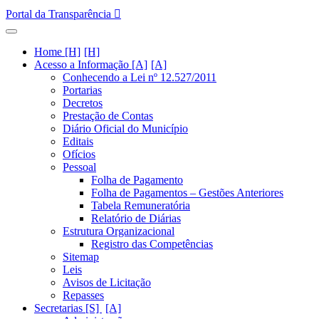
Portal da Transparência
Home [H]
Acesso a Informação [A]
Conhecendo a Lei nº 12.527/2011
Portarias
Decretos
Prestação de Contas
Diário Oficial do Município
Editais
Ofícios
Pessoal
Folha de Pagamento
Folha de Pagamentos – Gestões Anteriores
Tabela Remuneratória
Relatório de Diárias
Estrutura Organizacional
Registro das Competências
Sitemap
Leis
Avisos de Licitação
Repasses
Secretarias [S]