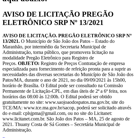
AVISO DE LICITAÇÃO PREGÃO
ELETRÔNICO SRP Nº 13/2021
AVISO DE LICITAÇÃO. PREGÃO ELETRÔNICO SRP Nº
13/2021.
O Município de São João dos Patos – Estado do
Maranhão, por intermédio da Secretaria Municipal de
Administração, torna público, que promovera licitação na
modalidade Pregão Eletrônico para Registro de
Preços.
OBJETO:
Registro de Preços Contratação de empresa
especializada para fornecimento de refeição pronta para a suprir as
necessidades das diversas secretarias do Município de São João dos
Patos/MA, durante o ano de 2021, no dia 09/09/2021 às 15h00,
horário de Brasília. O Edital pode ser consultado na Comissão
Permanente de Licitação-CPL, em dias úteis de 2ª a 6ª feira, nos
horários das 08:00 às 12:00h. O Edital poderá ser obtido
gratuitamente no site: www.saojoaodospatos.ma.gov.br, site do
TCE/MA: www.tce.ma.gov.br/sacop, poderá ser solicitado através
do e-mail: cplsjpma@gmail.com, ou no site do Licitanet:
www.licitanet.com.br. São João dos Patos – MA, 25 de agosto de
2021. Thuany Costa de Sá Gomes – Secretária Municipal de
Administração.