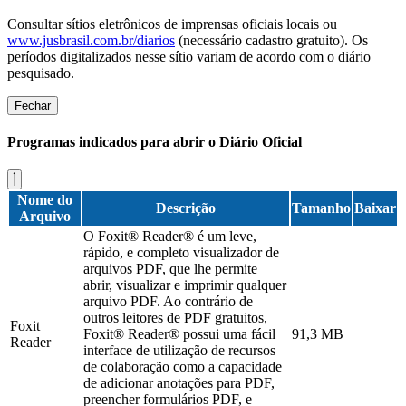
Consultar sítios eletrônicos de imprensas oficiais locais ou
www.jusbrasil.com.br/diarios
(necessário cadastro gratuito). Os
períodos digitalizados nesse sítio variam de acordo com o diário
pesquisado.
Fechar
Programas indicados para abrir o Diário Oficial
Nome do
Descrição
Tamanho
Baixar
Arquivo
O Foxit® Reader® é um leve,
rápido, e completo visualizador de
arquivos PDF, que lhe permite
abrir, visualizar e imprimir qualquer
arquivo PDF. Ao contrário de
outros leitores de PDF gratuitos,
Foxit
Foxit® Reader® possui uma fácil
91,3 MB
Reader
interface de utilização de recursos
de colaboração como a capacidade
de adicionar anotações para PDF,
preencher formulários PDF, e