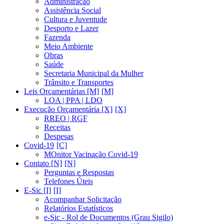
Administração
Assistência Social
Cultura e Juventude
Desporto e Lazer
Fazenda
Meio Ambiente
Obras
Saúde
Secretaria Municipal da Mulher
Trânsito e Transportes
Leis Orçamentárias [M]
LOA | PPA | LDO
Execução Orçamentária [X]
RREO | RGF
Receitas
Despesas
Covid-19
MOnitor Vacinação Covid-19
Contato [N]
Perguntas e Respostas
Telefones Úteis
E-Sic [I]
Acompanhar Solicitação
Relatórios Estatísticos
e-Sic - Rol de Documentos (Grau Sigilo)