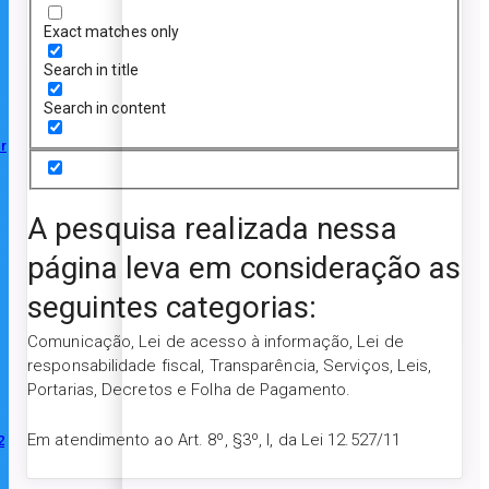
Exact matches only
Search in title
Search in content
r
A pesquisa realizada nessa
página leva em consideração as
seguintes categorias:
Comunicação, Lei de acesso à informação, Lei de
responsabilidade fiscal, Transparência, Serviços, Leis,
Portarias, Decretos e Folha de Pagamento.
Em atendimento ao Art. 8º, §3º, I, da Lei 12.527/11
2