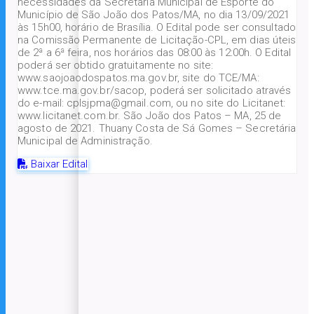
necessidades da Secretaria Municipal de Esporte do
Município de São João dos Patos/MA, no dia 13/09/2021
às 15h00, horário de Brasília. O Edital pode ser consultado
na Comissão Permanente de Licitação-CPL, em dias úteis
de 2ª a 6ª feira, nos horários das 08:00 às 12:00h. O Edital
poderá ser obtido gratuitamente no site:
www.saojoaodospatos.ma.gov.br, site do TCE/MA:
www.tce.ma.gov.br/sacop, poderá ser solicitado através
do e-mail: cplsjpma@gmail.com, ou no site do Licitanet:
www.licitanet.com.br. São João dos Patos – MA, 25 de
agosto de 2021. Thuany Costa de Sá Gomes – Secretária
Municipal de Administração.
Baixar Edital