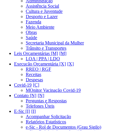
Administração
Assistência Social
Cultura e Juventude
Desporto e Lazer
Fazenda
Meio Ambiente
Obras
Saúde
Secretaria Municipal da Mulher
Trânsito e Transportes
Leis Orçamentárias [M]
LOA | PPA | LDO
Execução Orçamentária [X]
RREO | RGF
Receitas
Despesas
Covid-19
MOnitor Vacinação Covid-19
Contato [N]
Perguntas e Respostas
Telefones Úteis
E-Sic [I]
Acompanhar Solicitação
Relatórios Estatísticos
e-Sic - Rol de Documentos (Grau Sigilo)