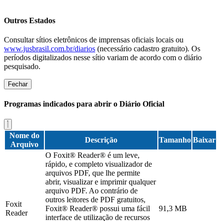
Outros Estados
Consultar sítios eletrônicos de imprensas oficiais locais ou
www.jusbrasil.com.br/diarios
(necessário cadastro gratuito). Os
períodos digitalizados nesse sítio variam de acordo com o diário
pesquisado.
Fechar
Programas indicados para abrir o Diário Oficial
Nome do
Descrição
Tamanho
Baixar
Arquivo
O Foxit® Reader® é um leve,
rápido, e completo visualizador de
arquivos PDF, que lhe permite
abrir, visualizar e imprimir qualquer
arquivo PDF. Ao contrário de
outros leitores de PDF gratuitos,
Foxit
Foxit® Reader® possui uma fácil
91,3 MB
Reader
interface de utilização de recursos