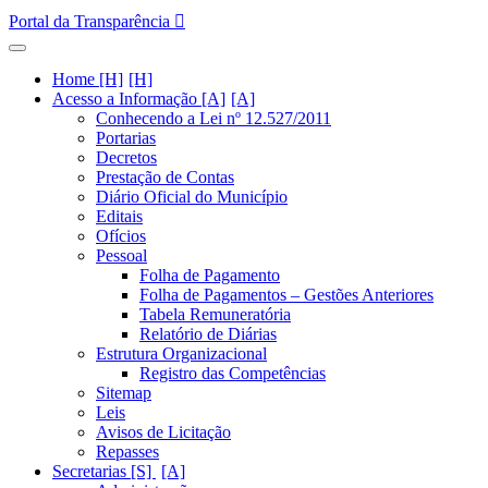
Portal da Transparência
Home [H]
Acesso a Informação [A]
Conhecendo a Lei nº 12.527/2011
Portarias
Decretos
Prestação de Contas
Diário Oficial do Município
Editais
Ofícios
Pessoal
Folha de Pagamento
Folha de Pagamentos – Gestões Anteriores
Tabela Remuneratória
Relatório de Diárias
Estrutura Organizacional
Registro das Competências
Sitemap
Leis
Avisos de Licitação
Repasses
Secretarias [S]