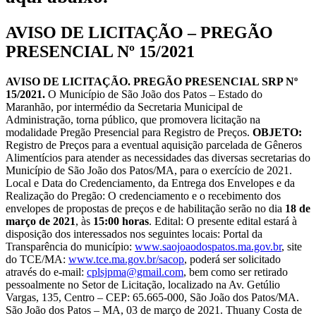
AVISO DE LICITAÇÃO – PREGÃO
PRESENCIAL Nº 15/2021
AVISO DE LICITAÇÃO. PREGÃO PRESENCIAL SRP Nº
15/2021.
O Município de São João dos Patos – Estado do
Maranhão, por intermédio da Secretaria Municipal de
Administração, torna público, que promovera licitação na
modalidade Pregão Presencial para Registro de Preços.
OBJETO:
Registro de Preços para a eventual aquisição parcelada de Gêneros
Alimentícios para atender as necessidades das diversas secretarias do
Município de São João dos Patos/MA, para o exercício de 2021.
Local e Data do Credenciamento, da Entrega dos Envelopes e da
Realização do Pregão: O credenciamento e o recebimento dos
envelopes de propostas de preços e de habilitação serão no dia
18 de
março de 2021
, às
15:00 horas
. Edital: O presente edital estará à
disposição dos interessados nos seguintes locais: Portal da
Transparência do município:
www.saojoaodospatos.ma.gov.br
, site
do TCE/MA:
www.tce.ma.gov.br/sacop
, poderá ser solicitado
através do e-mail:
cplsjpma@gmail.com
, bem como ser retirado
pessoalmente no Setor de Licitação, localizado na Av. Getúlio
Vargas, 135, Centro – CEP: 65.665-000, São João dos Patos/MA.
São João dos Patos – MA, 03 de março de 2021. Thuany Costa de