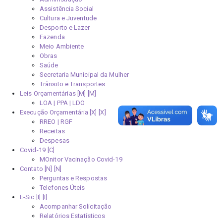
Assistência Social
Cultura e Juventude
Desporto e Lazer
Fazenda
Meio Ambiente
Obras
Saúde
Secretaria Municipal da Mulher
Trânsito e Transportes
Leis Orçamentárias [M]
LOA | PPA | LDO
Execução Orçamentária [X]
RREO | RGF
Receitas
Despesas
Covid-19
MOnitor Vacinação Covid-19
Contato [N]
Perguntas e Respostas
Telefones Úteis
E-Sic [I]
Acompanhar Solicitação
Relatórios Estatísticos