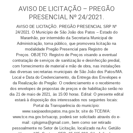
AVISO DE LICITAÇÃO – PREGÃO
PRESENCIAL Nº 24/2021.
AVISO DE LICITAÇÃO. PREGÃO PRESENCIAL SRP Nº
24/2021.
O Município de São João dos Patos – Estado do
Maranhão, por intermédio da Secretaria Municipal de
Administração, torna público, que promovera licitação na
modalidade Pregão Presencial para Registro de
Preços.
OBJETO:
Registro de Preços visando a eventual
contratação de serviços de sanitização e desinfecção predial,
com fornecimento de material e mão de obra, nas instalações
das diversas secretarias municipais de São João dos Patos/MA.
Local e Data do Credenciamento, da Entrega dos Envelopes e
da Realização do Pregão: O credenciamento e o recebimento
dos envelopes de propostas de preços e de habilitação serão no
dia
21 de maio de 2021
, às
15:00 horas
. Edital: O presente edital
estará à disposição dos interessados nos seguintes locais:
Portal da Transparência do município:
www.saojoaodospatos.ma.gov.br, site do TCE/MA:
www.tce.ma.gov.br/sacop, poderá ser solicitado através do e-
mail: cplsjpma@gmail.com, bem como ser retirado
pessoalmente no Setor de Licitação, localizado na Av. Getúlio