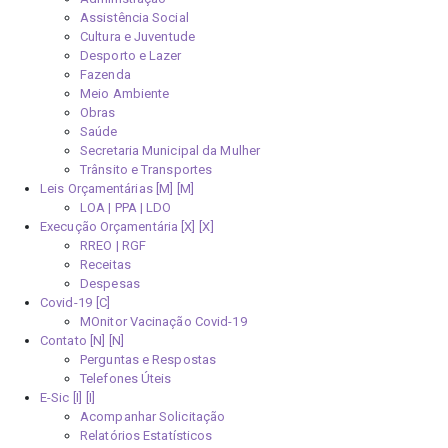
Assistência Social
Cultura e Juventude
Desporto e Lazer
Fazenda
Meio Ambiente
Obras
Saúde
Secretaria Municipal da Mulher
Trânsito e Transportes
Leis Orçamentárias [M]
LOA | PPA | LDO
Execução Orçamentária [X]
RREO | RGF
Receitas
Despesas
Covid-19
MOnitor Vacinação Covid-19
Contato [N]
Perguntas e Respostas
Telefones Úteis
E-Sic [I]
Acompanhar Solicitação
Relatórios Estatísticos