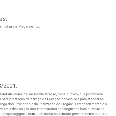
as:
s e Folha de Pagamento.
/2021.
cretaria Municipal de Administração, torna público, que promovera
 para prestação de serviço de Locação de Veículos para atender as
ntrega dos Envelopes e da Realização do Pregão: O credenciamento e o
l estará à disposição dos interessados nos seguintes locais: Portal da
il: cplsjpma@gmail.com, bem como ser retirado pessoalmente no Setor