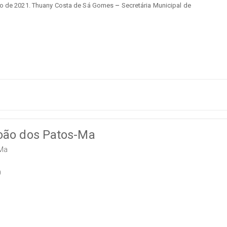
aio de 2021. Thuany Costa de Sá Gomes
–
Secretária Municipal de
João dos Patos-Ma
-Ma
0