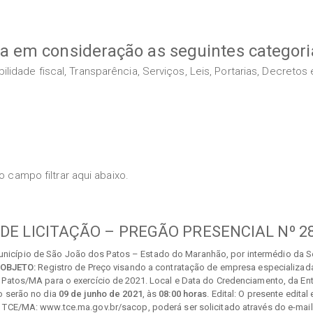
va em consideração as seguintes categori
idade fiscal, Transparência, Serviços, Leis, Portarias, Decreto
 campo filtrar aqui abaixo.
 DE LICITAÇÃO – PREGÃO PRESENCIAL Nº 28
nicípio de São João dos Patos – Estado do Maranhão, por intermédio da Se
OBJETO:
Registro de Preço visando a contratação de empresa especializada
 Patos/MA para o exercício de 2021. Local e Data do Credenciamento, da E
o serão no dia
09 de junho de 2021
, às
08:00 horas
. Edital: O presente edita
 TCE/MA: www.tce.ma.gov.br/sacop, poderá ser solicitado através do e-ma