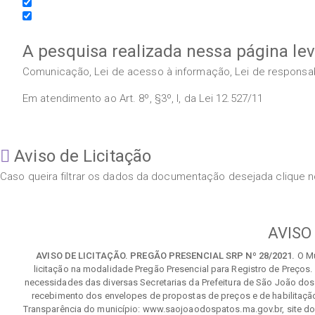
A pesquisa realizada nessa página le
Comunicação, Lei de acesso à informação, Lei de responsabil
Em atendimento ao Art. 8º, §3º, I, da Lei 12.527/11
Aviso de Licitação
Caso queira filtrar os dados da documentação desejada clique no
AVISO
AVISO DE LICITAÇÃO. PREGÃO PRESENCIAL SRP Nº 28/2021.
O Mu
licitação na modalidade Pregão Presencial para Registro de Preços.
necessidades das diversas Secretarias da Prefeitura de São João dos
recebimento dos envelopes de propostas de preços e de habilitaçã
Transparência do município: www.saojoaodospatos.ma.gov.br, site do