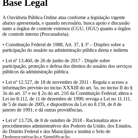
Base Legal
A Ouvidoria Pública Online atua conforme a legislação vigente
abaixo apresentada, e quando necessário, busca apoio e discussão
tanto a órgãos de controle externos (CGU, OGU) quanto a órgãos
de controle interno (Procuradoria).
• Constituição Federal de 1988, Art. 37, § 3º – Dispões sobre a
participação do usuário na administração pública direta e indireta
• Lei nº 13.460, de 26 de junho de 2017 - Dispõe sobre
participação, proteção e defesa dos direitos do usuário dos serviços
públicos da administração pública.
• Lei nº 12.527, de 18 de novembro de 2011 - Regula o acesso a
informações previsto no inciso XXXIII do art. 5o, no inciso II do §
3o do art. 37 e no § 2o do art. 216 da Constituição Federal; altera a
Lei no 8.112, de 11 de dezembro de 1990; revoga a Lei no 11.111,
de 5 de maio de 2005, e dispositivos da Lei no 8.159, de 8 de
janeiro de 1991; e dá outras providências.
• Lei nº 13.726, de 8 de outubro de 2018 - Racionaliza atos e
procedimentos administrativos dos Poderes da União, dos Estados,
do Distrito Federal e dos Municípios e institui o Selo de
Desburocratização e Simplificação.