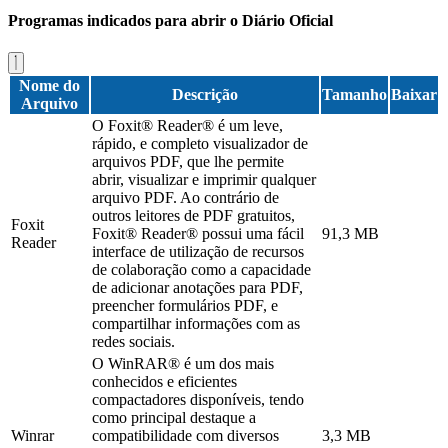
Programas indicados para abrir o Diário Oficial
Nome do
Descrição
Tamanho
Baixar
Arquivo
O Foxit® Reader® é um leve,
rápido, e completo visualizador de
arquivos PDF, que lhe permite
abrir, visualizar e imprimir qualquer
arquivo PDF. Ao contrário de
outros leitores de PDF gratuitos,
Foxit
Foxit® Reader® possui uma fácil
91,3 MB
Reader
interface de utilização de recursos
de colaboração como a capacidade
de adicionar anotações para PDF,
preencher formulários PDF, e
compartilhar informações com as
redes sociais.
O WinRAR® é um dos mais
conhecidos e eficientes
compactadores disponíveis, tendo
como principal destaque a
Winrar
compatibilidade com diversos
3,3 MB