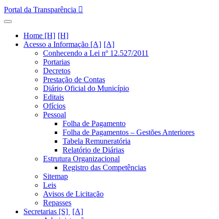
Portal da Transparência
Home [H]
Acesso a Informação [A]
Conhecendo a Lei nº 12.527/2011
Portarias
Decretos
Prestação de Contas
Diário Oficial do Município
Editais
Ofícios
Pessoal
Folha de Pagamento
Folha de Pagamentos – Gestões Anteriores
Tabela Remuneratória
Relatório de Diárias
Estrutura Organizacional
Registro das Competências
Sitemap
Leis
Avisos de Licitação
Repasses
Secretarias [S]