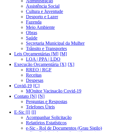
Administração
Assistência Social
Cultura e Juventude
Desporto e Lazer
Fazenda
Meio Ambiente
Obras
Saúde
Secretaria Municipal da Mulher
Trânsito e Transportes
Leis Orçamentárias [M]
LOA | PPA | LDO
Execução Orçamentária [X]
RREO | RGF
Receitas
Despesas
Covid-19
MOnitor Vacinação Covid-19
Contato [N]
Perguntas e Respostas
Telefones Úteis
E-Sic [I]
Acompanhar Solicitação
Relatórios Estatísticos
e-Sic - Rol de Documentos (Grau Sigilo)