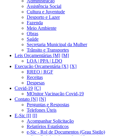
Administração
Assistência Social
Cultura e Juventude
Desporto e Lazer
Fazenda
Meio Ambiente
Obras
Saúde
Secretaria Municipal da Mulher
Trânsito e Transportes
Leis Orçamentárias [M]
LOA | PPA | LDO
Execução Orçamentária [X]
RREO | RGF
Receitas
Despesas
Covid-19
MOnitor Vacinação Covid-19
Contato [N]
Perguntas e Respostas
Telefones Úteis
E-Sic [I]
Acompanhar Solicitação
Relatórios Estatísticos
e-Sic - Rol de Documentos (Grau Sigilo)