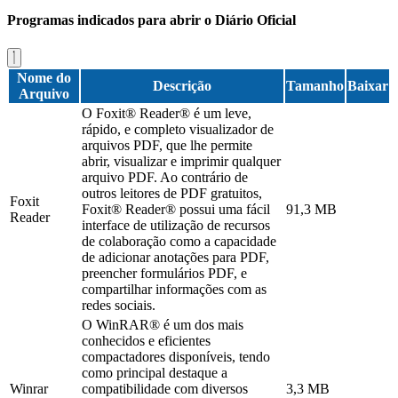
Programas indicados para abrir o Diário Oficial
Nome do
Descrição
Tamanho
Baixar
Arquivo
O Foxit® Reader® é um leve,
rápido, e completo visualizador de
arquivos PDF, que lhe permite
abrir, visualizar e imprimir qualquer
arquivo PDF. Ao contrário de
outros leitores de PDF gratuitos,
Foxit
Foxit® Reader® possui uma fácil
91,3 MB
Reader
interface de utilização de recursos
de colaboração como a capacidade
de adicionar anotações para PDF,
preencher formulários PDF, e
compartilhar informações com as
redes sociais.
O WinRAR® é um dos mais
conhecidos e eficientes
compactadores disponíveis, tendo
como principal destaque a
Winrar
compatibilidade com diversos
3,3 MB