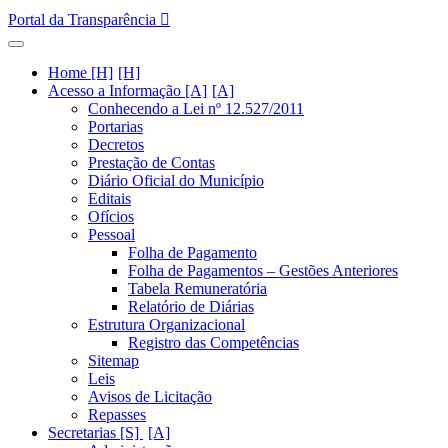
Portal da Transparência
Home [H]
Acesso a Informação [A]
Conhecendo a Lei nº 12.527/2011
Portarias
Decretos
Prestação de Contas
Diário Oficial do Município
Editais
Ofícios
Pessoal
Folha de Pagamento
Folha de Pagamentos – Gestões Anteriores
Tabela Remuneratória
Relatório de Diárias
Estrutura Organizacional
Registro das Competências
Sitemap
Leis
Avisos de Licitação
Repasses
Secretarias [S]