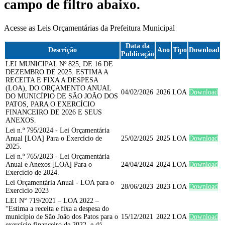
campo de filtro abaixo.
Acesse as Leis Orçamentárias da Prefeitura Municipal
Data da
Descrição
Ano
Tipo
Download
Publicação
LEI MUNICIPAL Nº 825, DE 16 DE
DEZEMBRO DE 2025. ESTIMA A
RECEITA E FIXA A DESPESA
(LOA), DO ORÇAMENTO ANUAL
04/02/2026
2026
LOA
Download
DO MUNICÍPIO DE SÃO JOÃO DOS
PATOS, PARA O EXERCÍCIO
FINANCEIRO DE 2026 E SEUS
ANEXOS.
Lei n.º 795/2024 - Lei Orçamentária
Anual [LOA] Para o Exercício de
25/02/2025
2025
LOA
Download
2025.
Lei n.º 765/2023 - Lei Orçamentária
Anual e Anexos [LOA] Para o
24/04/2024
2024
LOA
Download
Exercício de 2024.
Lei Orçamentária Anual - LOA para o
28/06/2023
2023
LOA
Download
Exercício 2023
LEI N° 719/2021 – LOA 2022 –
“Estima a receita e fixa a despesa do
município de São João dos Patos para o
15/12/2021
2022
LOA
Download
exercício financeiro de 2022, e dá