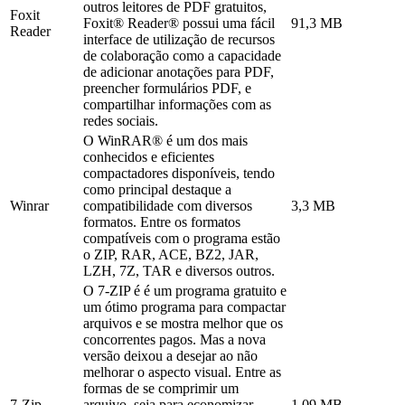
outros leitores de PDF gratuitos,
Foxit
Foxit® Reader® possui uma fácil
91,3 MB
Reader
interface de utilização de recursos
de colaboração como a capacidade
de adicionar anotações para PDF,
preencher formulários PDF, e
compartilhar informações com as
redes sociais.
O WinRAR® é um dos mais
conhecidos e eficientes
compactadores disponíveis, tendo
como principal destaque a
Winrar
compatibilidade com diversos
3,3 MB
formatos. Entre os formatos
compatíveis com o programa estão
o ZIP, RAR, ACE, BZ2, JAR,
LZH, 7Z, TAR e diversos outros.
O 7-ZIP é é um programa gratuito e
um ótimo programa para compactar
arquivos e se mostra melhor que os
concorrentes pagos. Mas a nova
versão deixou a desejar ao não
melhorar o aspecto visual. Entre as
formas de se comprimir um
7-Zip
arquivo, seja para economizar
1,09 MB