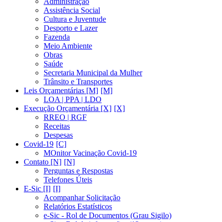
Administração
Assistência Social
Cultura e Juventude
Desporto e Lazer
Fazenda
Meio Ambiente
Obras
Saúde
Secretaria Municipal da Mulher
Trânsito e Transportes
Leis Orçamentárias [M]
LOA | PPA | LDO
Execução Orçamentária [X]
RREO | RGF
Receitas
Despesas
Covid-19
MOnitor Vacinação Covid-19
Contato [N]
Perguntas e Respostas
Telefones Úteis
E-Sic [I]
Acompanhar Solicitação
Relatórios Estatísticos
e-Sic - Rol de Documentos (Grau Sigilo)