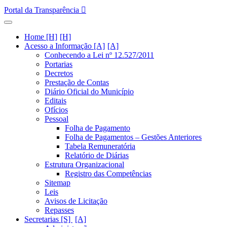
Portal da Transparência
Home [H]
Acesso a Informação [A]
Conhecendo a Lei nº 12.527/2011
Portarias
Decretos
Prestação de Contas
Diário Oficial do Município
Editais
Ofícios
Pessoal
Folha de Pagamento
Folha de Pagamentos – Gestões Anteriores
Tabela Remuneratória
Relatório de Diárias
Estrutura Organizacional
Registro das Competências
Sitemap
Leis
Avisos de Licitação
Repasses
Secretarias [S]