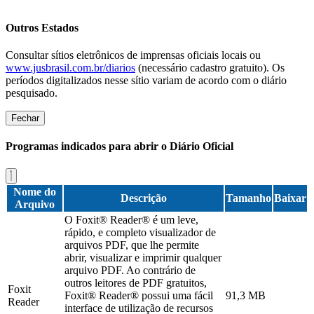
Outros Estados
Consultar sítios eletrônicos de imprensas oficiais locais ou
www.jusbrasil.com.br/diarios
(necessário cadastro gratuito). Os
períodos digitalizados nesse sítio variam de acordo com o diário
pesquisado.
Fechar
Programas indicados para abrir o Diário Oficial
Nome do
Descrição
Tamanho
Baixar
Arquivo
O Foxit® Reader® é um leve,
rápido, e completo visualizador de
arquivos PDF, que lhe permite
abrir, visualizar e imprimir qualquer
arquivo PDF. Ao contrário de
outros leitores de PDF gratuitos,
Foxit
Foxit® Reader® possui uma fácil
91,3 MB
Reader
interface de utilização de recursos