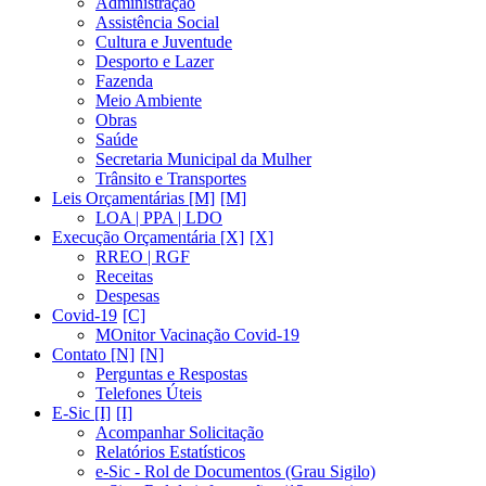
Administração
Assistência Social
Cultura e Juventude
Desporto e Lazer
Fazenda
Meio Ambiente
Obras
Saúde
Secretaria Municipal da Mulher
Trânsito e Transportes
Leis Orçamentárias [M]
LOA | PPA | LDO
Execução Orçamentária [X]
RREO | RGF
Receitas
Despesas
Covid-19
MOnitor Vacinação Covid-19
Contato [N]
Perguntas e Respostas
Telefones Úteis
E-Sic [I]
Acompanhar Solicitação
Relatórios Estatísticos
e-Sic - Rol de Documentos (Grau Sigilo)