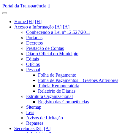
Portal da Transparência
Home [H]
Acesso a Informação [A]
Conhecendo a Lei nº 12.527/2011
Portarias
Decretos
Prestação de Contas
Diário Oficial do Município
Editais
Ofícios
Pessoal
Folha de Pagamento
Folha de Pagamentos – Gestões Anteriores
Tabela Remuneratória
Relatório de Diárias
Estrutura Organizacional
Registro das Competências
Sitemap
Leis
Avisos de Licitação
Repasses
Secretarias [S]