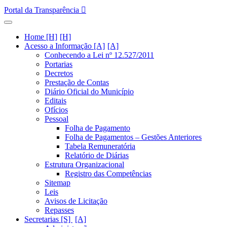
Portal da Transparência
Home [H]
Acesso a Informação [A]
Conhecendo a Lei nº 12.527/2011
Portarias
Decretos
Prestação de Contas
Diário Oficial do Município
Editais
Ofícios
Pessoal
Folha de Pagamento
Folha de Pagamentos – Gestões Anteriores
Tabela Remuneratória
Relatório de Diárias
Estrutura Organizacional
Registro das Competências
Sitemap
Leis
Avisos de Licitação
Repasses
Secretarias [S]