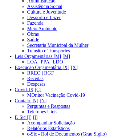
Administração
Assistência Social
Cultura e Juventude
Desporto e Lazer
Fazenda
Meio Ambiente
Obras
Saúde
Secretaria Municipal da Mulher
Trânsito e Transportes
Leis Orçamentárias [M]
LOA | PPA | LDO
Execução Orçamentária [X]
RREO | RGF
Receitas
Despesas
Covid-19
MOnitor Vacinação Covid-19
Contato [N]
Perguntas e Respostas
Telefones Úteis
E-Sic [I]
Acompanhar Solicitação
Relatórios Estatísticos
e-Sic - Rol de Documentos (Grau Sigilo)