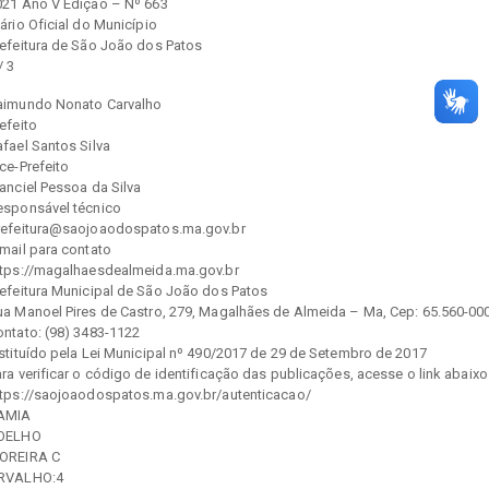
021 Ano V Edição – Nº 663
ário Oficial do Município
refeitura de São João dos Patos
/ 3
aimundo Nonato Carvalho
efeito
fael Santos Silva
ce-Prefeito
anciel Pessoa da Silva
esponsável técnico
refeitura@saojoaodospatos.ma.gov.br
mail para contato
ttps://magalhaesdealmeida.ma.gov.br
refeitura Municipal de São João dos Patos
ua Manoel Pires de Castro, 279, Magalhães de Almeida – Ma, Cep: 65.560-00
ontato: (98) 3483-1122
nstituído pela Lei Municipal nº 490/2017 de 29 de Setembro de 2017
ra verificar o código de identificação das publicações, acesse o link abaixo
ttps://saojoaodospatos.ma.gov.br/autenticacao/
AMIA
OELHO
OREIRA C
RVALHO:4