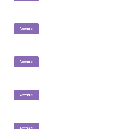
Folha de Pagamentos
Acessar
Decretos
Acessar
Portarias
Acessar
Diário Oficial do Município
Acessar