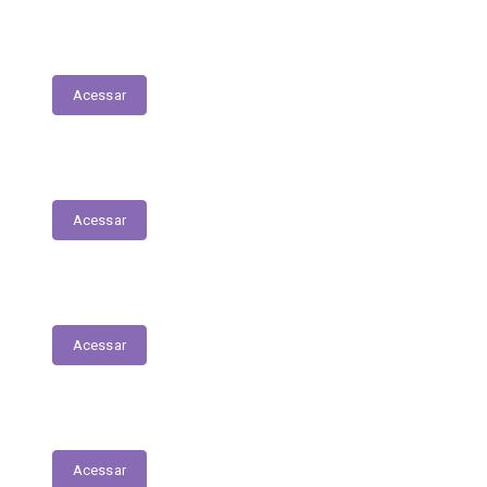
Planejamento Estratégico
Acessar
Relatório de Diárias
Acessar
Editais
Acessar
LGPD
Acessar