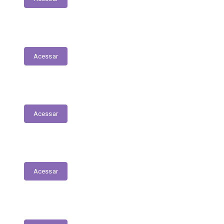
Serviços Digitais
Acessar
Emissão de Segunda Via de Licenciamento
Acessar
Solicitações de Medicamentos
Acessar
Matrículas de Escolas Públicas