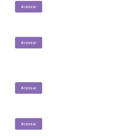
Acessar
Parecer Prévio do TCE
Acessar
Transferências Voluntárias Recebidas
(Convênios)
Acessar
Plano Anual de Contratações
Acessar