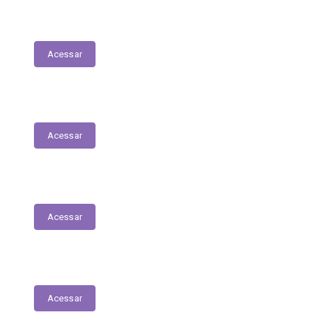
Lista de espera de Creches
Acessar
Delegacia Online
Acessar
PNAB - Lei Aldir Blanc
Acessar
Contracheques Online
Acessar