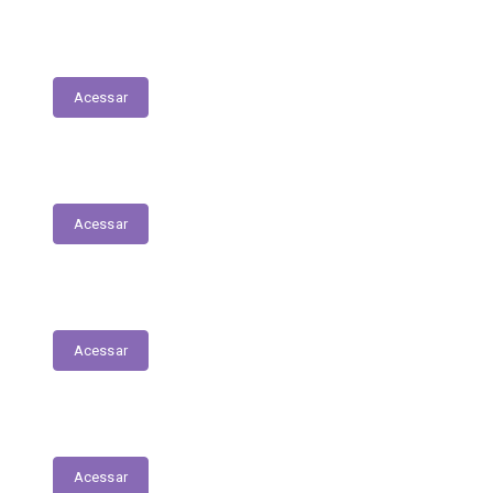
Nota Fiscal Eletrônica
Acessar
ORDEM CRONOLÓGICA DE PAGAMENTOS
Acessar
Transferências entre Entidades
Acessar
Transferências sem Recursos Financeiros
Acessar