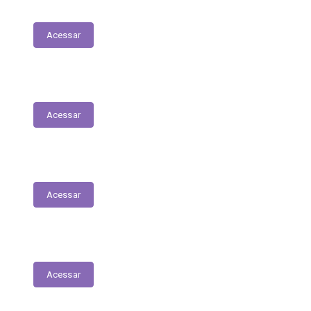
Transferências Voluntárias Concedidas
Acessar
Relatório - Pesquisa Satisfação
Acessar
Pesquisa de Satisfação
Acessar
Estrutura Organizacional
Acessar