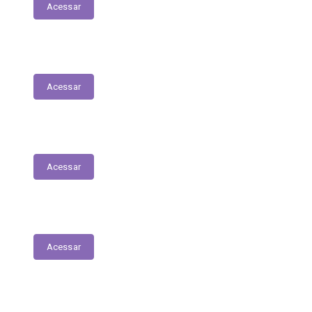
Acessar
Contratos
Acessar
Licitações
Acessar
Tabela de Valores das Diárias
Acessar
Mapa do Site