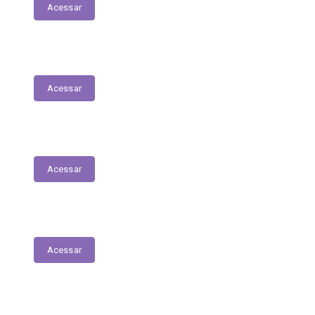
Acessar
Relação dos Profissionais de Saúde
Acessar
Unidades de Saúde
Acessar
Medicamentos de alto custo (SUS)
Acessar
Relatório de Atividade – Saúde