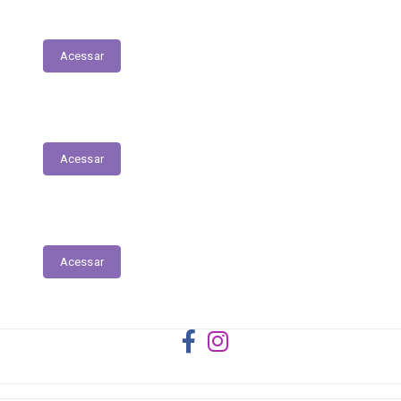
Registro das Competências
Acessar
Dados Abertos
Acessar
Licitantes ou Contratados Sancionados
Acessar