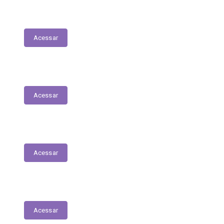
Tabela Remuneratória
Acessar
LOA
Acessar
Audiências Públicas
Acessar
RGF
Acessar