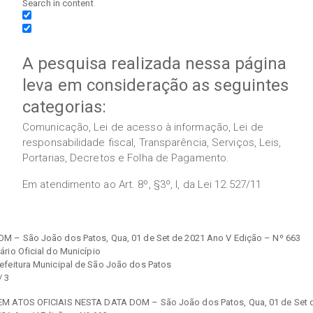
Search in content
A pesquisa realizada nessa página
leva em consideração as seguintes
categorias:
Comunicação, Lei de acesso à informação, Lei de
responsabilidade fiscal, Transparência, Serviços, Leis,
Portarias, Decretos e Folha de Pagamento.
Em atendimento ao Art. 8º, §3º, I, da Lei 12.527/11
OM – São João dos Patos, Qua, 01 de Set de 2021 Ano V Edição – Nº 663
ário Oficial do Município
refeitura Municipal de São João dos Patos
/ 3
EM ATOS OFICIAIS NESTA DATA DOM – São João dos Patos, Qua, 01 de Set 