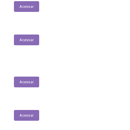
Acessar
Plano Municipal de Saúde
Acessar
Lista de espera para acesso às consultas,
exames e serviços médicos
Acessar
RREO
Acessar