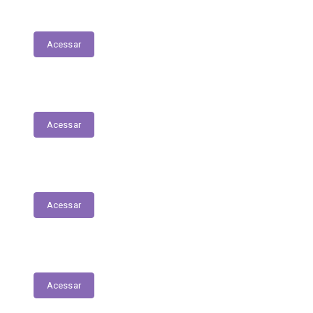
Execução Orçamentária
Acessar
Receitas
Acessar
Despesas
Acessar
Receitas Extra-Orçamentárias
Acessar