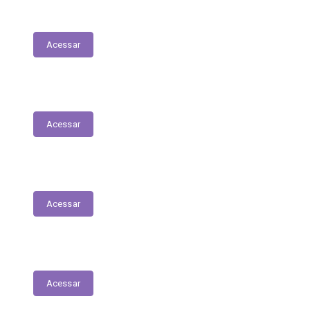
LDO - Lei de Diretrizes Orçamentárias
Acessar
PPA
Acessar
Conselho de Assistência Social
Acessar
Conselho do Fundeb
Acessar