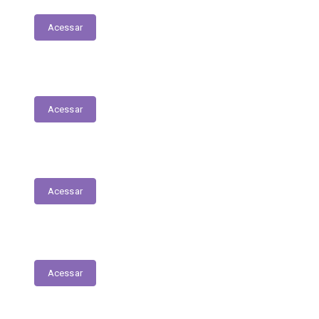
Acessar
Relatório Circunstanciado
Acessar
Julgamento de Contas - Legislativo
Acessar
Concursos e Seletivos Públicos
Acessar