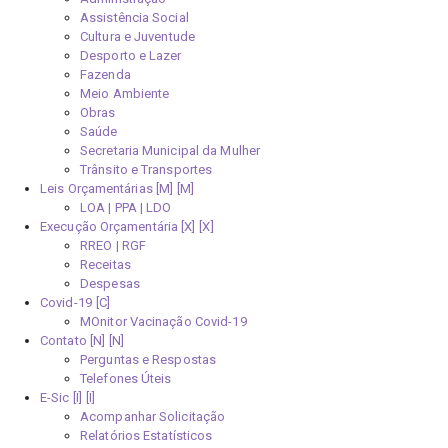
Assistência Social
Cultura e Juventude
Desporto e Lazer
Fazenda
Meio Ambiente
Obras
Saúde
Secretaria Municipal da Mulher
Trânsito e Transportes
Leis Orçamentárias [M]
LOA | PPA | LDO
Execução Orçamentária [X]
RREO | RGF
Receitas
Despesas
Covid-19
MOnitor Vacinação Covid-19
Contato [N]
Perguntas e Respostas
Telefones Úteis
E-Sic [I]
Acompanhar Solicitação
Relatórios Estatísticos