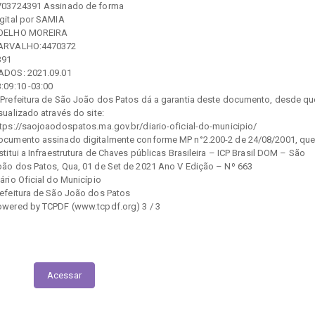
703724391 Assinado de forma
igital por SAMIA
OELHO MOREIRA
ARVALHO:4470372
391
ADOS: 2021.09.01
:09:10 -03:00
 Prefeitura de São João dos Patos dá a garantia deste documento, desde qu
sualizado através do site:
ttps://saojoaodospatos.ma.gov.br/diario-oficial-do-municipio/
ocumento assinado digitalmente conforme MP n°2.200-2 de 24/08/2001, qu
stitui a Infraestrutura de Chaves públicas Brasileira – ICP Brasil DOM – São
oão dos Patos, Qua, 01 de Set de 2021 Ano V Edição – Nº 663
ário Oficial do Município
refeitura de São João dos Patos
owered by TCPDF (www.tcpdf.org) 3 / 3
Execução das Emendas (link contábil)
Acessar