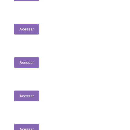
Fiscais de Contrato
Acessar
Renúncias Fiscais
Acessar
Servidores - Terceirizados
Acessar
E-Sic
Acessar