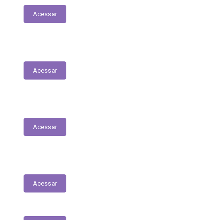
Acessar
Relação Nominal de Servidores
Acessar
Plano Municipal de Educação
Acessar
Relatório Anual de Gestão – Educação
Acessar