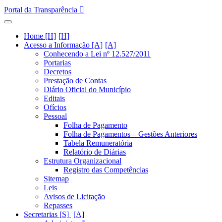
Portal da Transparência
Home [H]
Acesso a Informação [A]
Conhecendo a Lei nº 12.527/2011
Portarias
Decretos
Prestação de Contas
Diário Oficial do Município
Editais
Ofícios
Pessoal
Folha de Pagamento
Folha de Pagamentos – Gestões Anteriores
Tabela Remuneratória
Relatório de Diárias
Estrutura Organizacional
Registro das Competências
Sitemap
Leis
Avisos de Licitação
Repasses
Secretarias [S]