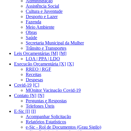
Administração
Assistência Social
Cultura e Juventude
Desporto e Lazer
Fazenda
Meio Ambiente
Obras
Saúde
Secretaria Municipal da Mulher
Trânsito e Transportes
Leis Orçamentárias [M]
LOA | PPA | LDO
Execução Orçamentária [X]
RREO | RGF
Receitas
Despesas
Covid-19
MOnitor Vacinação Covid-19
Contato [N]
Perguntas e Respostas
Telefones Úteis
E-Sic [I]
Acompanhar Solicitação
Relatórios Estatísticos
e-Sic - Rol de Documentos (Grau Sigilo)