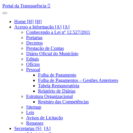
Portal da Transparência
Home [H]
Acesso a Informação [A]
Conhecendo a Lei nº 12.527/2011
Portarias
Decretos
Prestação de Contas
Diário Oficial do Município
Editais
Ofícios
Pessoal
Folha de Pagamento
Folha de Pagamentos – Gestões Anteriores
Tabela Remuneratória
Relatório de Diárias
Estrutura Organizacional
Registro das Competências
Sitemap
Leis
Avisos de Licitação
Repasses
Secretarias [S]