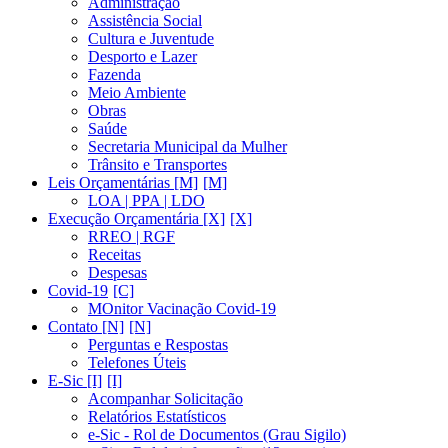
Administração
Assistência Social
Cultura e Juventude
Desporto e Lazer
Fazenda
Meio Ambiente
Obras
Saúde
Secretaria Municipal da Mulher
Trânsito e Transportes
Leis Orçamentárias [M]
LOA | PPA | LDO
Execução Orçamentária [X]
RREO | RGF
Receitas
Despesas
Covid-19
MOnitor Vacinação Covid-19
Contato [N]
Perguntas e Respostas
Telefones Úteis
E-Sic [I]
Acompanhar Solicitação
Relatórios Estatísticos
e-Sic - Rol de Documentos (Grau Sigilo)