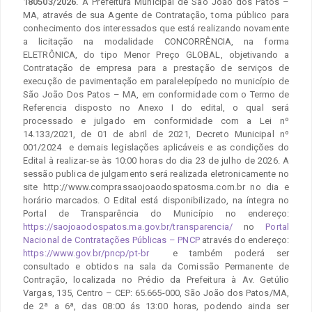
180503/2026.
A Prefeitura Municipal de São João dos Patos –
MA, através de sua Agente de Contratação, torna público para
conhecimento dos interessados que está realizando novamente
a licitação na modalidade CONCORRÊNCIA, na forma
ELETRÔNICA, do tipo Menor Preço GLOBAL, objetivando a
Contratação de empresa para a prestação de serviços de
execução de pavimentação em paralelepípedo no município de
São João Dos Patos – MA, em conformidade com o Termo de
Referencia disposto no Anexo I do edital, o qual será
processado e julgado em conformidade com a Lei nº
14.133/2021, de 01 de abril de 2021, Decreto Municipal nº
001/2024 e demais legislações aplicáveis e as condições do
Edital à realizar-se às 10:00 horas do dia 23 de julho de 2026. A
sessão publica de julgamento será realizada eletronicamente no
site http://www.comprassaojoaodospatosma.com.br no dia e
horário marcados. O Edital está disponibilizado, na íntegra no
Portal de Transparência do Município no endereço:
https://saojoaodospatos.ma.gov.br/transparencia/
no
Portal
Nacional de Contratações Públicas – PNCP
através do endereço:
https://www.gov.br/pncp/pt-br
e também poderá ser
consultado e obtidos na sala da Comissão Permanente de
Contração, localizada no Prédio da Prefeitura à Av. Getúlio
Vargas, 135, Centro – CEP: 65.665-000, São João dos Patos/MA,
de 2ª a 6ª, das 08:00 ás 13:00 horas, podendo ainda ser