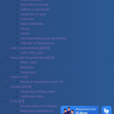
Assistência Social
Cultura e Juventude
Desporto e Lazer
Fazenda
Meio Ambiente
Obras
Saúde
Secretaria Municipal da Mulher
Trânsito e Transportes
Leis Orçamentárias [M]
LOA | PPA | LDO
Execução Orçamentária [X]
RREO | RGF
Receitas
Despesas
Covid-19
MOnitor Vacinação Covid-19
Contato [N]
Perguntas e Respostas
Telefones Úteis
E-Sic [I]
Acompanhar Solicitação
Relatórios Estatísticos