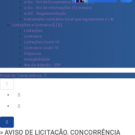
e-Sic - Rol de Documentos (Grau Sigilo)
e-Sic - Rol de informações (12 meses)
e-SIC - Regulamentação
Instrumento normativo local que regulamente a LAI
Licitações e Contratos [L]
Licitações
Contratos
Licitações Covid-19
Contratos Covid-19
Dispensa
Inexigibilidade
Ata de Adesão - SRP
Portal da Transparência
» AVISO DE LICITAÇÃO. CONCORRÊNCIA