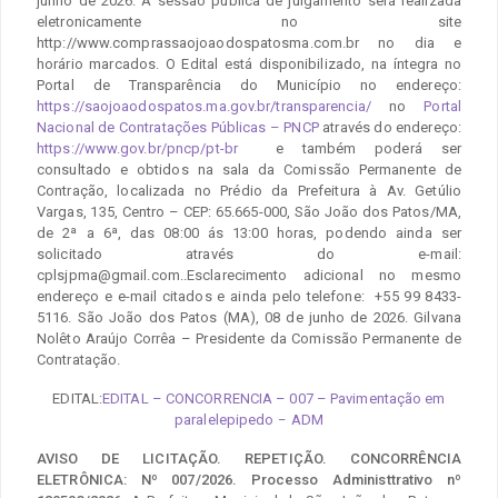
junho de 2026. A sessão publica de julgamento será realizada
eletronicamente no site
http://www.comprassaojoaodospatosma.com.br no dia e
horário marcados. O Edital está disponibilizado, na íntegra no
Portal de Transparência do Município no endereço:
https://saojoaodospatos.ma.gov.br/transparencia/
no
Portal
Nacional de Contratações Públicas – PNCP
através do endereço:
https://www.gov.br/pncp/pt-br
e também poderá ser
consultado e obtidos na sala da Comissão Permanente de
Contração, localizada no Prédio da Prefeitura à Av. Getúlio
Vargas, 135, Centro – CEP: 65.665-000, São João dos Patos/MA,
de 2ª a 6ª, das 08:00 ás 13:00 horas, podendo ainda ser
solicitado através do e-mail:
cplsjpma@gmail.com..Esclarecimento adicional no mesmo
endereço e e-mail citados e ainda pelo telefone: +55 99 8433-
5116. São João dos Patos (MA), 08 de junho de 2026. Gilvana
Nolêto Araújo Corrêa – Presidente da Comissão Permanente de
Contratação.
EDITAL:
EDITAL – CONCORRENCIA – 007 – Pavimentação em
paralelepipedo – ADM
AVISO DE LICITAÇÃO. REPETIÇÃO. CONCORRÊNCIA
ELETRÔNICA: Nº 007/2026. Processo Administtrativo nº