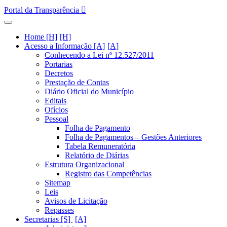
Portal da Transparência
Home [H]
Acesso a Informação [A]
Conhecendo a Lei nº 12.527/2011
Portarias
Decretos
Prestação de Contas
Diário Oficial do Município
Editais
Ofícios
Pessoal
Folha de Pagamento
Folha de Pagamentos – Gestões Anteriores
Tabela Remuneratória
Relatório de Diárias
Estrutura Organizacional
Registro das Competências
Sitemap
Leis
Avisos de Licitação
Repasses
Secretarias [S]