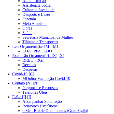
Administração
Assistência Social
Cultura e Juventude
Desporto e Lazer
Fazenda
Meio Ambiente
Obras
Saúde
Secretaria Municipal da Mulher
Trânsito e Transportes
Leis Orçamentárias [M]
LOA | PPA | LDO
Execução Orçamentária [X]
RREO | RGF
Receitas
Despesas
Covid-19
MOnitor Vacinação Covid-19
Contato [N]
Perguntas e Respostas
Telefones Úteis
E-Sic [I]
Acompanhar Solicitação
Relatórios Estatísticos
e-Sic - Rol de Documentos (Grau Sigilo)