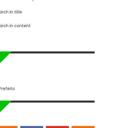
arch in title
arch in content
PREFEITO - DR.
ALEXANDRE MAGNO
REDES SOCIAIS