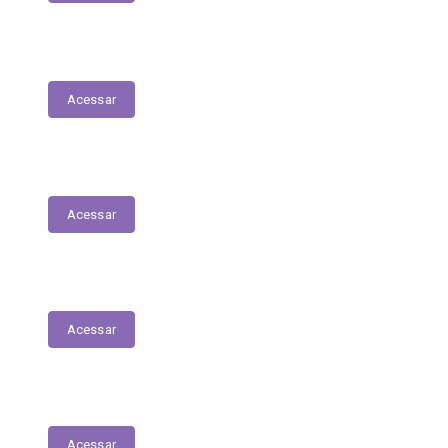
Planejamento Estratégico
Acessar
Relatório de Diárias
Acessar
Editais
Acessar
LGPD
Acessar