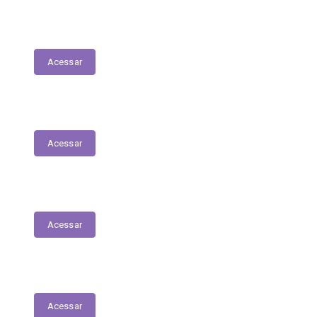
Tabela Remuneratória
Acessar
LOA
Acessar
Audiências Públicas
Acessar
RGF
Acessar