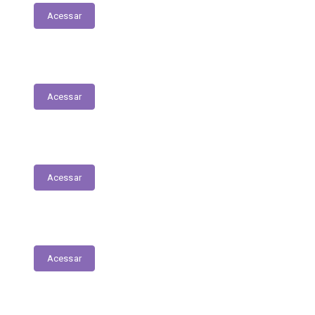
Acessar
Relação dos Profissionais de Saúde
Acessar
Unidades de Saúde
Acessar
Medicamentos de alto custo (SUS)
Acessar
Relatório de Atividade – Saúde