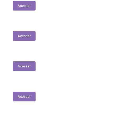
Acessar
Contratos
Acessar
Licitações
Acessar
Tabela de Valores das Diárias
Acessar
Mapa do Site