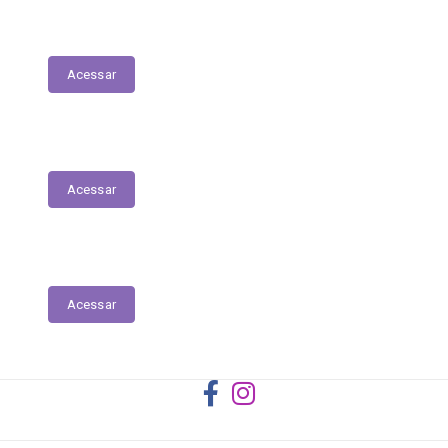
Registro das Competências
Acessar
Dados Abertos
Acessar
Licitantes ou Contratados Sancionados
Acessar