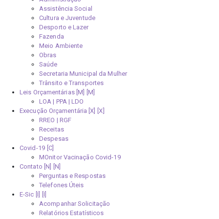
Assistência Social
Cultura e Juventude
Desporto e Lazer
Fazenda
Meio Ambiente
Obras
Saúde
Secretaria Municipal da Mulher
Trânsito e Transportes
Leis Orçamentárias [M]
LOA | PPA | LDO
Execução Orçamentária [X]
RREO | RGF
Receitas
Despesas
Covid-19
MOnitor Vacinação Covid-19
Contato [N]
Perguntas e Respostas
Telefones Úteis
E-Sic [I]
Acompanhar Solicitação
Relatórios Estatísticos