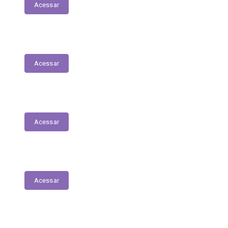
Acessar
Serviços Digitais
Acessar
Emissão de Segunda Via de Licenciamento
Acessar
Solicitações de Medicamentos
Acessar
Matrículas de Escolas Públicas