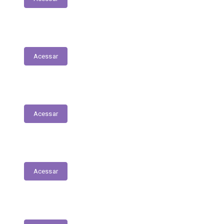
Fiscais de Contrato
Acessar
Renúncias Fiscais
Acessar
Servidores - Terceirizados
Acessar
E-Sic