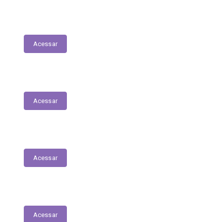
Lista de espera de Creches
Acessar
Delegacia Online
Acessar
PNAB - Lei Aldir Blanc
Acessar
Contracheques Online
Acessar