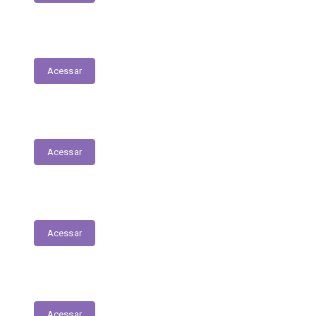
Nota Fiscal Eletrônica
Acessar
ORDEM CRONOLÓGICA DE PAGAMENTOS
Acessar
Transferências entre Entidades
Acessar
Transferências sem Recursos Financeiros
Acessar