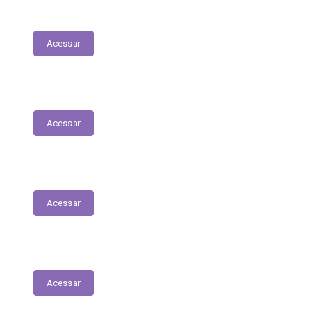
Transferências Voluntárias Concedidas
Acessar
Relatório - Pesquisa Satisfação
Acessar
Pesquisa de Satisfação
Acessar
Estrutura Organizacional
Acessar