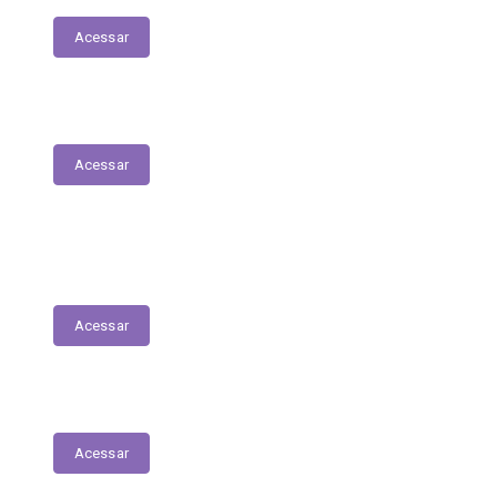
Acessar
Parecer Prévio do TCE
Acessar
Transferências Voluntárias Recebidas
(Convênios)
Acessar
Plano Anual de Contratações
Acessar