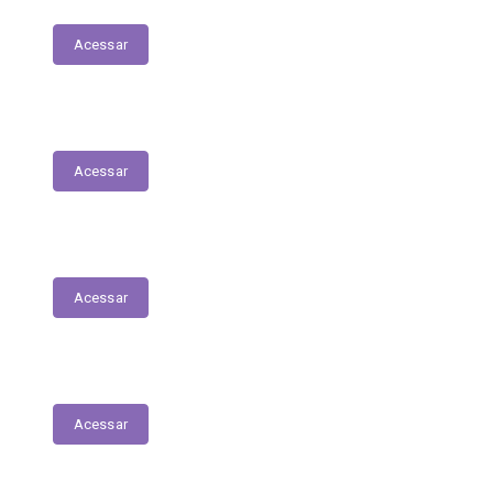
Acessar
Relação Nominal de Servidores
Acessar
Plano Municipal de Educação
Acessar
Relatório Anual de Gestão – Educação
Acessar