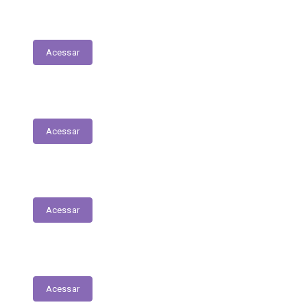
LDO - Lei de Diretrizes Orçamentárias
Acessar
PPA
Acessar
Conselho de Assistência Social
Acessar
Conselho do Fundeb
Acessar