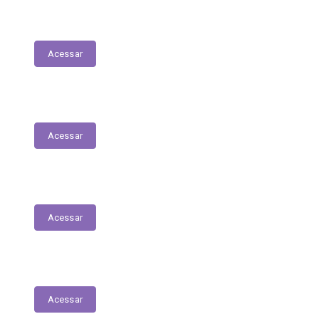
Execução Orçamentária
Acessar
Receitas
Acessar
Despesas
Acessar
Receitas Extra-Orçamentárias
Acessar