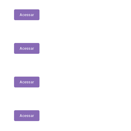
Patrimonial
Acessar
Relatório Circunstanciado
Acessar
Julgamento de Contas - Legislativo
Acessar
Concursos e Seletivos Públicos
Acessar