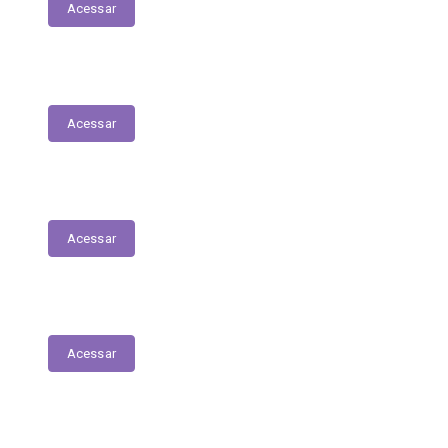
Acessar
Servidores – Estagiários
Acessar
Educação
Acessar
Saúde
Acessar
Relatório Circunstanciado/Balanço