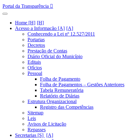
Portal da Transparência
Home [H]
Acesso a Informação [A]
Conhecendo a Lei nº 12.527/2011
Portarias
Decretos
Prestação de Contas
Diário Oficial do Município
Editais
Ofícios
Pessoal
Folha de Pagamento
Folha de Pagamentos – Gestões Anteriores
Tabela Remuneratória
Relatório de Diárias
Estrutura Organizacional
Registro das Competências
Sitemap
Leis
Avisos de Licitação
Repasses
Secretarias [S]