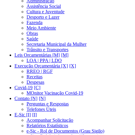
Administração
Assistência Social
Cultura e Juventude
Desporto e Lazer
Fazenda
Meio Ambiente
Obras
Saúde
Secretaria Municipal da Mulher
Trânsito e Transportes
Leis Orçamentárias [M]
LOA | PPA | LDO
Execução Orçamentária [X]
RREO | RGF
Receitas
Despesas
Covid-19
MOnitor Vacinação Covid-19
Contato [N]
Perguntas e Respostas
Telefones Úteis
E-Sic [I]
Acompanhar Solicitação
Relatórios Estatísticos
e-Sic - Rol de Documentos (Grau Sigilo)